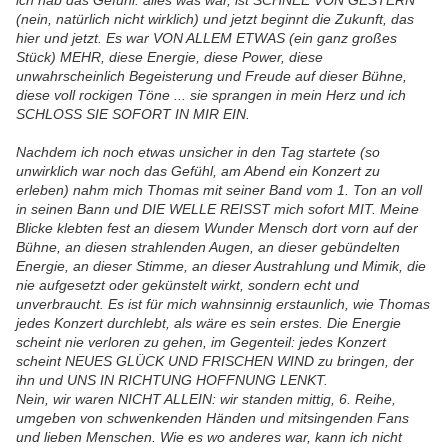
ich hab das Gefühl: alles was war, ist SCHNEE VON GESTERN
(nein, natürlich nicht wirklich) und jetzt beginnt die Zukunft, das
hier und jetzt. Es war VON ALLEM ETWAS (ein ganz großes
Stück) MEHR, diese Energie, diese Power, diese
unwahrscheinlich Begeisterung und Freude auf dieser Bühne,
diese voll rockigen Töne ... sie sprangen in mein Herz und ich
SCHLOSS SIE SOFORT IN MIR EIN.
Nachdem ich noch etwas unsicher in den Tag startete (so
unwirklich war noch das Gefühl, am Abend ein Konzert zu
erleben) nahm mich Thomas mit seiner Band vom 1. Ton an voll
in seinen Bann und DIE WELLE REISST mich sofort MIT. Meine
Blicke klebten fest an diesem Wunder Mensch dort vorn auf der
Bühne, an diesen strahlenden Augen, an dieser gebündelten
Energie, an dieser Stimme, an dieser Austrahlung und Mimik, die
nie aufgesetzt oder gekünstelt wirkt, sondern echt und
unverbraucht. Es ist für mich wahnsinnig erstaunlich, wie Thomas
jedes Konzert durchlebt, als wäre es sein erstes. Die Energie
scheint nie verloren zu gehen, im Gegenteil: jedes Konzert
scheint NEUES GLÜCK UND FRISCHEN WIND zu bringen, der
ihn und UNS IN RICHTUNG HOFFNUNG LENKT.
Nein, wir waren NICHT ALLEIN: wir standen mittig, 6. Reihe,
umgeben von schwenkenden Händen und mitsingenden Fans
und lieben Menschen. Wie es wo anderes war, kann ich nicht