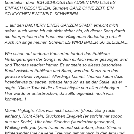
beurteilen, denn ICH SCHLOSS DIE AUGEN UND LIES ES
EINFACH GESCHEHEN, Stunden GANZ OHNE ZEIT, EIN
STÜCKCHEN EWIGKEIT, SCHWEBEN....
... auf den DÄCHERN EINER GANZEN STADT erreicht mich
sofort, auch wenn ich mir nicht sicher bin, ob dieser Song durch
die Interpretation der Fans eine völlig neue Bedeutung erhielt.
Auch ich singe meinen Schwur: ES WIRD IMMER SO BLEIBEN....
Wie schon auf anderen Konzerten fordert das Publikum
Verlängerungen der Songs, in dem einfach weiter gesungen wird
und Thomas reagiert immer. Es entsteht so dieses besondere
Band zwischen Publikum und Band, was den Konzerten das
gewisse etwas verpasst. Allerdings kommt Thomas kaum dazu
irgendetwas zu sagen, schade fand ich es an der Stelle, als er
sagte: "Diese Tour ist die allerwichtigste von allen bisherigen ...."
Hier wurde er unterbrochen, da sollte eigentlich noch was
kommen...!
Meine Highligts: Alles was nicht existiert (dieser Song rockt
einfach), Nicht Allein, Stückchen Ewigkeit (er spricht mir soooo
aus der Seele), Uhr ohne Stunden (wunderbar gesungen),
Walking with you (zum träumen und schweben, diese Stimme
Winterkinder (meine liebe Freundin nimmt mich in den Arm und