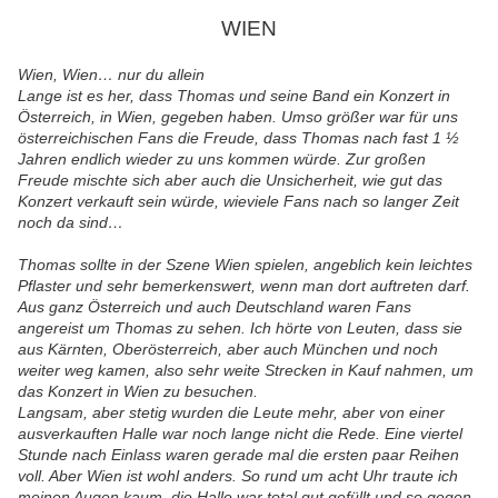
WIEN
Wien, Wien… nur du allein
Lange ist es her, dass Thomas und seine Band ein Konzert in
Österreich, in Wien, gegeben haben. Umso größer war für uns
österreichischen Fans die Freude, dass Thomas nach fast 1 ½
Jahren endlich wieder zu uns kommen würde. Zur großen
Freude mischte sich aber auch die Unsicherheit, wie gut das
Konzert verkauft sein würde, wieviele Fans nach so langer Zeit
noch da sind…
Thomas sollte in der Szene Wien spielen, angeblich kein leichtes
Pflaster und sehr bemerkenswert, wenn man dort auftreten darf.
Aus ganz Österreich und auch Deutschland waren Fans
angereist um Thomas zu sehen. Ich hörte von Leuten, dass sie
aus Kärnten, Oberösterreich, aber auch München und noch
weiter weg kamen, also sehr weite Strecken in Kauf nahmen, um
das Konzert in Wien zu besuchen.
Langsam, aber stetig wurden die Leute mehr, aber von einer
ausverkauften Halle war noch lange nicht die Rede. Eine viertel
Stunde nach Einlass waren gerade mal die ersten paar Reihen
voll. Aber Wien ist wohl anders. So rund um acht Uhr traute ich
meinen Augen kaum, die Halle war total gut gefüllt und so gegen