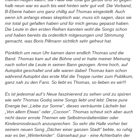
halb neun war es auch bis weit hinten sehr gut voll. Die Vorband,
B-Ebene haben uns ganz chillig auf Thomas eingestellt. Auch
wenn ich anfangs etwas skeptisch war, muss ich sagen, dass sie
mir total gut gefallen haben und für mich genau gepasst haben.
Die Leute in den ersten Reihen kannten wohl die Songs schon
und haben bereits da ordentlich mitgesungen und Stimmung
gemacht, was Boris Pillmann sichtlich sehr gefreut hat.
Pünktlich um neun Uhr kamen dann endlich Thomas und die
Band. Thomas kam auf die Bühne und er hatte meiner Meinung
nach sofort die Leute in seinen Bann gezogen. Arme hoch, auf
Autopilot geschaltet und alle waren dabei! Thomas kam schon
während Autopilot das erste Mal die Treppe runter zum Publikum,
ganz nah zu den Fans. So liebt es Thomas, so lieben es wir!!!
Es ist jedesmal auf’s Neue faszinierend zu sehen und zu spüren
wie sehr Thomas Godoj seine Songs liebt und lebt: Diese pure
Energie bei „Liebe zur Sonne“, dieses verträumte Lächeln bei
„Von allem Etwas“ oder „Cocoon“. Thomas scheut sich aber auch
nicht davor ernste Themen wie Selbstmordattentäter oder
Kindesmissbrauch anzusprechen. So sehr die Halle vorher bei
seinem neuen Song „Dächer einer ganzen Stadt“ bebte, so ruhig
war es bei „Winterkinder“. Gänsehaut pur - eine Achterbahn der