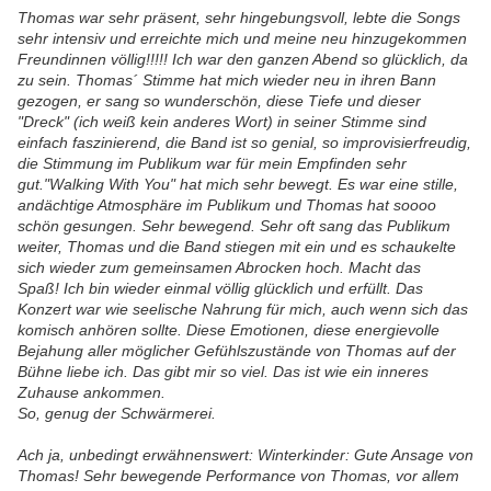
Thomas war sehr präsent, sehr hingebungsvoll, lebte die Songs
sehr intensiv und erreichte mich und meine neu hinzugekommen
Freundinnen völlig!!!!! Ich war den ganzen Abend so glücklich, da
zu sein. Thomas´ Stimme hat mich wieder neu in ihren Bann
gezogen, er sang so wunderschön, diese Tiefe und dieser
"Dreck" (ich weiß kein anderes Wort) in seiner Stimme sind
einfach faszinierend, die Band ist so genial, so improvisierfreudig,
die Stimmung im Publikum war für mein Empfinden sehr
gut."Walking With You" hat mich sehr bewegt. Es war eine stille,
andächtige Atmosphäre im Publikum und Thomas hat soooo
schön gesungen. Sehr bewegend. Sehr oft sang das Publikum
weiter, Thomas und die Band stiegen mit ein und es schaukelte
sich wieder zum gemeinsamen Abrocken hoch. Macht das
Spaß! Ich bin wieder einmal völlig glücklich und erfüllt. Das
Konzert war wie seelische Nahrung für mich, auch wenn sich das
komisch anhören sollte. Diese Emotionen, diese energievolle
Bejahung aller möglicher Gefühlszustände von Thomas auf der
Bühne liebe ich. Das gibt mir so viel. Das ist wie ein inneres
Zuhause ankommen.
So, genug der Schwärmerei.
Ach ja, unbedingt erwähnenswert: Winterkinder: Gute Ansage von
Thomas! Sehr bewegende Performance von Thomas, vor allem