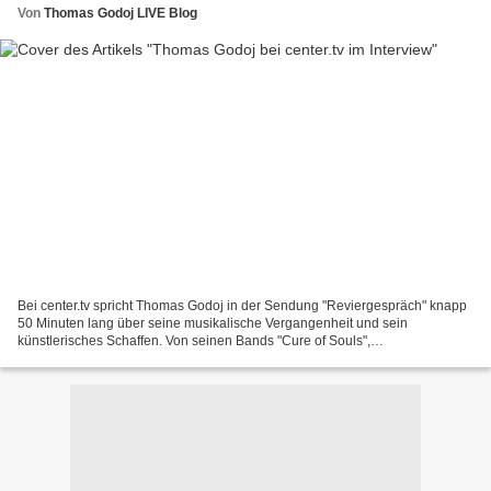
Von
Thomas Godoj LIVE Blog
Bei center.tv spricht Thomas Godoj in der Sendung "Reviergespräch" knapp
50 Minuten lang über seine musikalische Vergangenheit und sein
künstlerisches Schaffen. Von seinen Bands "Cure of Souls",
"Fluxkompensator", "Tonk" über "WiNK" bis hin zu seinen...