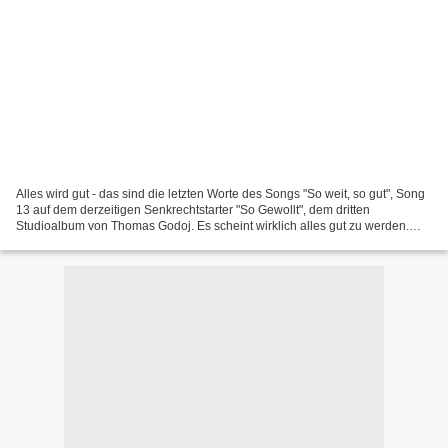
Alles wird gut - das sind die letzten Worte des Songs "So weit, so gut", Song
13 auf dem derzeitigen Senkrechtstarter "So Gewollt", dem dritten
Studioalbum von Thomas Godoj. Es scheint wirklich alles gut zu werden.
Das neue Album hält sich schon den 4....