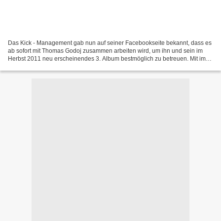
Das Kick - Management gab nun auf seiner Facebookseite bekannt, dass es
ab sofort mit Thomas Godoj zusammen arbeiten wird, um ihn und sein im
Herbst 2011 neu erscheinendes 3. Album bestmöglich zu betreuen. Mit im
Team u. a. Goetz Elbertzhagen, der bereits...