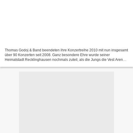
Thomas Godoj & Band beendeten ihre Konzertreihe 2010 mit nun insgesamt
über 90 Konzerten seit 2008. Ganz besondere Ehre wurde seiner
Heimatstadt Recklinghausen nochmals zuteil, als die Jungs die Vest Arena
zum siebten Mal vor meist ausverkauftem Haus...