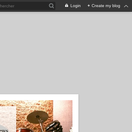
Login
+
Create my blog
ews.