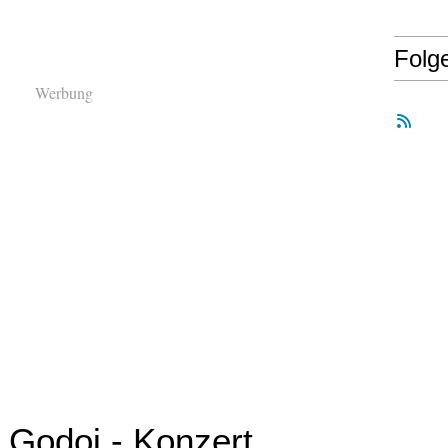
Folg
Werbung
Godoj - Konzert