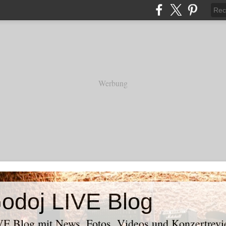
Werbung
odoj LIVE Blog
E Blog mit News, Fotos, Videos und Konzertrevi