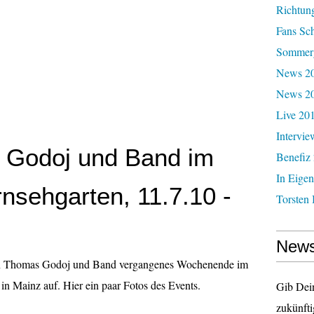
Richtun
Fans Sc
Sommerg
News 20
News 2
Live 20
Intervie
Godoj und Band im
Benefiz
In Eigen
nsehgarten, 11.7.10 -
Torsten 
News
ten Thomas Godoj und Band vergangenes Wochenende im
n Mainz auf. Hier ein paar Fotos des Events.
Gib Dei
zukünfti