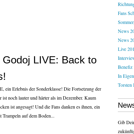
Richtun
Fans Sc
Sommerg
News 20
News 2
Live 20
Godoj LIVE: Back to
Intervie
Benefiz
s!
In Eigen
Torsten 
 ein Erlebnis der Sonderklasse! Die Fortsetzung der
 ist noch lauter und härter als im Dezember. Kaum
News
cken ist angesagt! Und die Fans danken es ihnen, ein
st Trampeln auf dem Boden...
Gib Dei
zukünfti