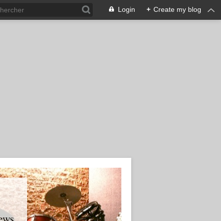
Login
+
Create my blog
ews.