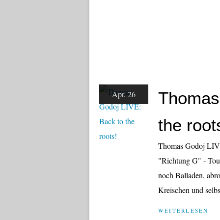
Thomas 
Apr. 26
the root
Thomas Godoj LIVE,
"Richtung G" - Tour
noch Balladen, abro
Kreischen und selb
WEITERLESEN