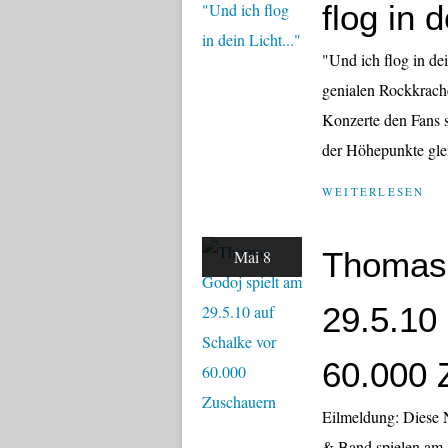
flog in d
"Und ich flog in dei
genialen Rockkrache
Konzerte den Fans s
der Höhepunkte gle
WEITERLESEN
Thomas 
Mai 8
29.5.10
60.000 
Eilmeldung: Diese 
& Band spielen am 