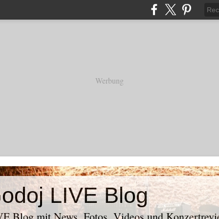
Werbung
odoj LIVE Blog
E Blog mit News, Fotos, Videos und Konzertrevi