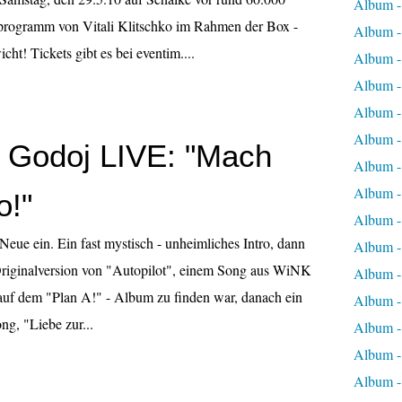
Album 
rogramm von Vitali Klitschko im Rahmen der Box -
Album 
! Tickets gibt es bei eventim....
Album -
Album -
Album -
Album -
Godoj LIVE: "Mach
Album -
Album -
o!"
Album -
Neue ein. Ein fast mystisch - unheimliches Intro, dann
Album -
 Originalversion von "Autopilot", einem Song aus WiNK
Album -
 auf dem "Plan A!" - Album zu finden war, danach ein
Album -
g, "Liebe zur...
Album -
Album -
Album -