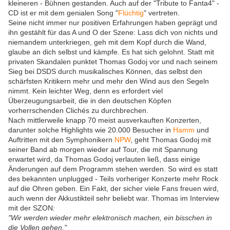
kleineren - Bühnen gestanden. Auch auf der "Tribute to Fanta4" -
CD ist er mit dem genialen Song "
Flüchtig
" vertreten.
Seine nicht immer nur positiven Erfahrungen haben geprägt und
ihn gestählt für das A und O der Szene: Lass dich von nichts und
niemandem unterkriegen, geh mit dem Kopf durch die Wand,
glaube an dich selbst und kämpfe. Es hat sich gelohnt. Statt mit
privaten Skandalen punktet Thomas Godoj vor und nach seinem
Sieg bei DSDS durch musikalisches Können, das selbst den
schärfsten Kritikern mehr und mehr den Wind aus den Segeln
nimmt. Kein leichter Weg, denn es erfordert viel
Überzeugungsarbeit, die in den deutschen Köpfen
vorherrschenden Clichés zu durchbrechen.
Nach mittlerweile knapp 70 meist ausverkauften Konzerten,
darunter solche Highlights wie 20.000 Besucher in
Hamm
und
Auftritten mit den Symphonikern
NPW
, geht Thomas Godoj mit
seiner Band ab morgen wieder auf Tour, die mit Spannung
erwartet wird, da Thomas Godoj verlauten ließ, dass einige
Änderungen auf dem Programm stehen werden. So wird es statt
des bekannten unplugged - Teils vorheriger Konzerte mehr Rock
auf die Ohren geben. Ein Fakt, der sicher viele Fans freuen wird,
auch wenn der Akkustikteil sehr beliebt war. Thomas im Interview
mit der SZON:
"Wir werden wieder mehr elektronisch machen, ein bisschen in
die Vollen gehen."