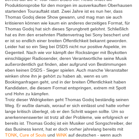
Produktionsprobe für den morgen im ausverkauften Oberhausen
startenden Tourauftakt statt. Zwei Jahre ist es nun her, dass
Thomas Godoj diese Show gewann, und mag man sie auch
kritisieren können wie kaum ein anderes derzeitiges Format, für
Thomas Godoj hat sich dieses Sprungbrett gelohnt. Schließlich
hat es ihm den ersehnten Plattenvertrag bei Sony beschert und
er ist so endlich einer breiten Öffentlichkeit bekannt geworden.
Leider hat so ein Sieg bei DSDS nicht nur positive Aspekte, im
Gegenteil. Nach wie vor kämpft der Rocksänger mit Boykotten
einschlägiger Radiosender, deren Verantwortliche seine Musik
außerordentlich gut finden, aber aufgrund von Bestimmungen
eben keinen DSDS - Sieger spielen. Auch manche Veranstalter
winken ohne ihn je gehört zu haben ab, wenn es um
Bookinganfragen geht, und in der breiten Öffentlichkeit haben
Kandidaten, die diesem Format entspringen, extrem mit Spott
und Hohn zu kämpfen.
Trotz dieser Widrigkeiten geht Thomas Godoj beständig seinen
Weg. Er wußte damals, worauf er sich einlässt und hatte vorher
lange kritisch überlegt, ob er den Schritt wagen sollte. Um so
anerkennenswerter ist trotz all der Probleme, wie erfolgreich er
bereits ist. Thomas Godoj ist ein Musiker und Songschreiber, der
das Business kennt, hat er doch vorher jahrelang bereits mit
TONK
,
Cure of Souls
und
WiNK
auf deutschen - wenn auch