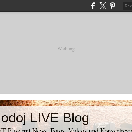
Werbung
odoj LIVE Blog
E Blog mit News, Fotos, Videos und Konzertrevi