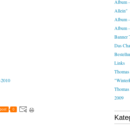
Album -
Allein"
Album -
Album 
Banner 
Das Char
Bestellu
Links
Thomas 
-2010
"Winter
Thomas 
2009
post
0
Kate