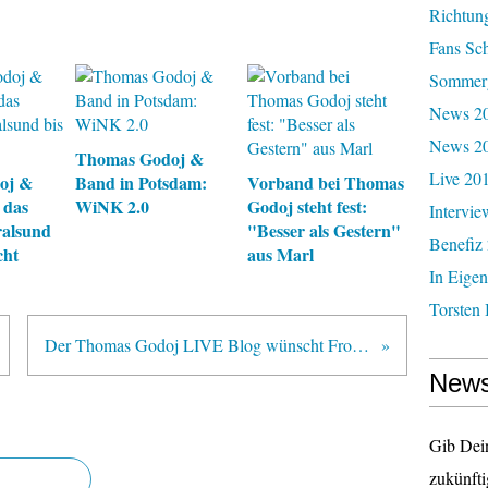
Richtun
Fans Sc
Sommerg
News 20
News 2
Thomas Godoj &
Live 20
oj &
Band in Potsdam:
Vorband bei Thomas
 das
WiNK 2.0
Godoj steht fest:
Intervie
alsund
"Besser als Gestern"
Benefiz
cht
aus Marl
In Eigen
Torsten 
Der Thomas Godoj LIVE Blog wünscht Frohe Weihnachten!
News
Gib Dei
zukünfti