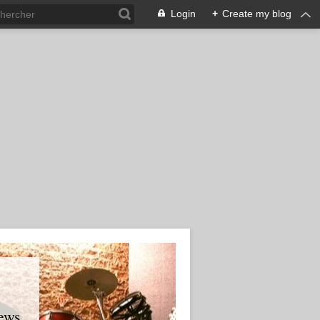
Login
+
Create my blog
ews.