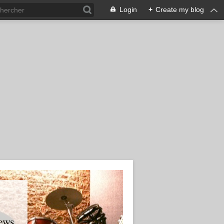
Login
+
Create my blog
ews.