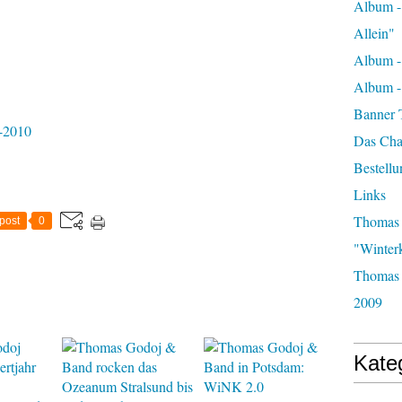
Album -
Allein"
Album -
Album 
Banner 
-2010
Das Char
Bestellu
Links
Thomas 
post
0
"Winter
Thomas 
2009
Kate