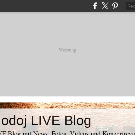
Werbung
odoj LIVE Blog
E Blog mit News, Fotos, Videos und Konzertrevi