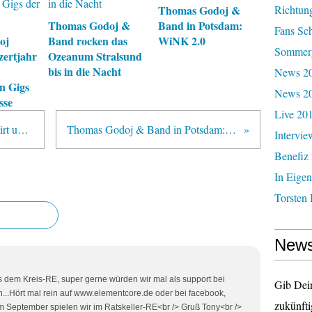
Thomas Godoj &
Richtun
Thomas Godoj &
Band in Potsdam:
Fans Sc
oj
Band rocken das
WiNK 2.0
Sommerg
zertjahr
Ozeanum Stralsund
bis in die Nacht
News 20
n Gigs
News 2
sse
Live 20
Gestalte ein Thomas Godoj Fanshirt und gewinne!
Thomas Godoj & Band in Potsdam: WiNK 2.0
Intervie
Benefiz
In Eigen
Torsten 
News
 dem Kreis-RE, super gerne würden wir mal als support bei
Gib Dei
..Hört mal rein auf www.elementcore.de oder bei facebook,
zukünfti
? Im September spielen wir im Ratskeller-RE<br /> Gruß Tony<br />