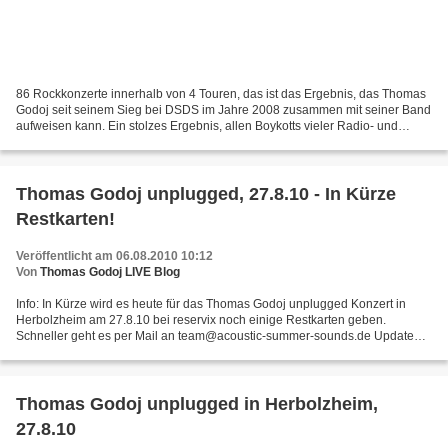
86 Rockkonzerte innerhalb von 4 Touren, das ist das Ergebnis, das Thomas
Godoj seit seinem Sieg bei DSDS im Jahre 2008 zusammen mit seiner Band
aufweisen kann. Ein stolzes Ergebnis, allen Boykotts vieler Radio- und
Fernsehsender zum Trotz. "DSDS, Fluch...
Thomas Godoj unplugged, 27.8.10 - In Kürze
Restkarten!
Veröffentlicht am 06.08.2010 10:12
Von
Thomas Godoj LIVE Blog
Info: In Kürze wird es heute für das Thomas Godoj unplugged Konzert in
Herbolzheim am 27.8.10 bei reservix noch einige Restkarten geben.
Schneller geht es per Mail an team@acoustic-summer-sounds.de Update
vom 7.8.10: Das Konzert ist ausverkauft.
Thomas Godoj unplugged in Herbolzheim,
27.8.10