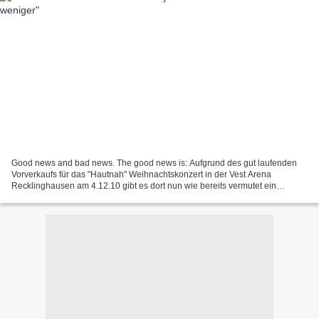
Good news and bad news. The good news is: Aufgrund des gut laufenden
Vorverkaufs für das "Hautnah" Weihnachtskonzert in der Vest Arena
Recklinghausen am 4.12.10 gibt es dort nun wie bereits vermutet ein
Zusatzkonzert am 5.12., da der erste Termin bereits...