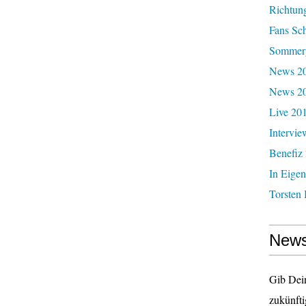
Richtun
Fans Sc
Sommerg
News 20
News 2
Live 20
Intervie
Benefiz
In Eigen
Torsten 
News
Gib Dei
zukünfti