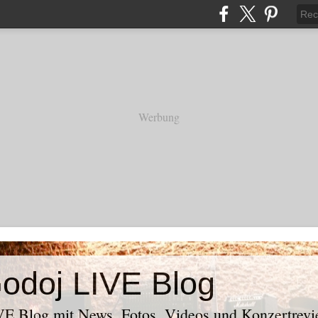
Werbung
odoj LIVE Blog
E Blog mit News, Fotos, Videos und Konzertrevi