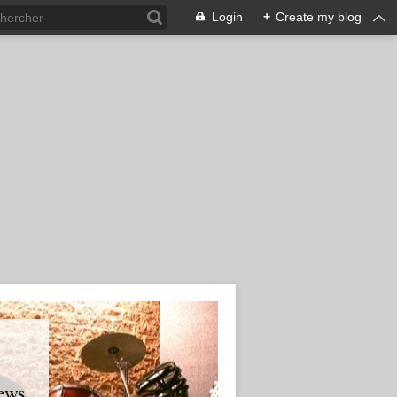
Login
+
Create my blog
ews.