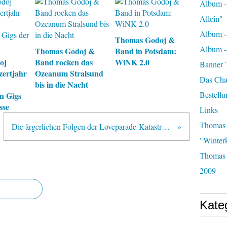
Album -
Allein"
Album -
Thomas Godoj &
Album 
Thomas Godoj &
Band in Potsdam:
oj
Band rocken das
WiNK 2.0
Banner 
zertjahr
Ozeanum Stralsund
Das Char
bis in die Nacht
Bestellu
n Gigs
sse
Links
Thomas 
Die ärgerlichen Folgen der Loveparade-Katastrophe: Zunehmend Absagen für Großveranstaltungen
"Winter
Thomas 
2009
Kate