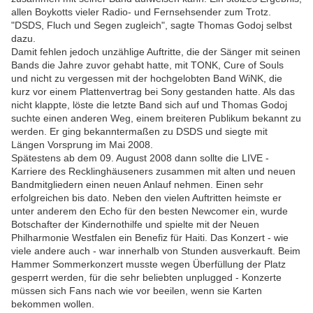
allen Boykotts vieler Radio- und Fernsehsender zum Trotz.
"DSDS, Fluch und Segen zugleich", sagte Thomas Godoj selbst
dazu.
Damit fehlen jedoch unzählige Auftritte, die der Sänger mit seinen
Bands die Jahre zuvor gehabt hatte, mit TONK, Cure of Souls
und nicht zu vergessen mit der hochgelobten Band WiNK, die
kurz vor einem Plattenvertrag bei Sony gestanden hatte. Als das
nicht klappte, löste die letzte Band sich auf und Thomas Godoj
suchte einen anderen Weg, einem breiteren Publikum bekannt zu
werden. Er ging bekanntermaßen zu DSDS und siegte mit
Längen Vorsprung im Mai 2008.
Spätestens ab dem 09. August 2008 dann sollte die LIVE -
Karriere des Recklinghäuseners zusammen mit alten und neuen
Bandmitgliedern einen neuen Anlauf nehmen. Einen sehr
erfolgreichen bis dato. Neben den vielen Auftritten heimste er
unter anderem den Echo für den besten Newcomer ein, wurde
Botschafter der Kindernothilfe und spielte mit der Neuen
Philharmonie Westfalen ein Benefiz für Haiti. Das Konzert - wie
viele andere auch - war innerhalb von Stunden ausverkauft. Beim
Hammer Sommerkonzert musste wegen Überfüllung der Platz
gesperrt werden, für die sehr beliebten unplugged - Konzerte
müssen sich Fans nach wie vor beeilen, wenn sie Karten
bekommen wollen.