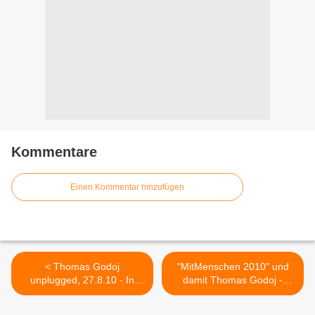
Kommentare
Einen Kommentar hinzufügen
< Thomas Godoj
"MitMenschen 2010" und
unplugged, 27.8.10 - In
damit Thomas Godoj -
Kürze Restkarten!
Konzert in Hattingen wegen
Sicherheitsbedenken