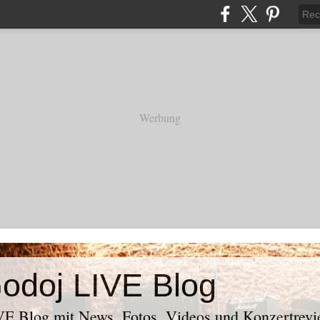
Werbung
odoj LIVE Blog
E Blog mit News, Fotos, Videos und Konzertrevi