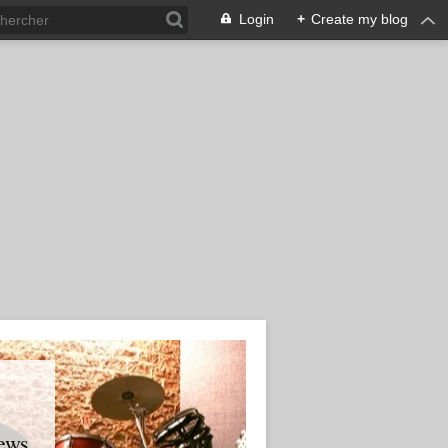
Login
+
Create my blog
ews.