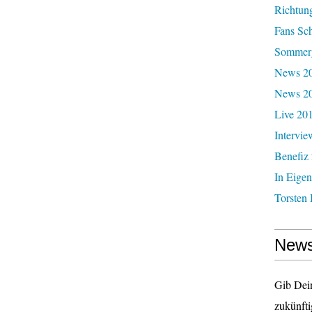
Richtun
Fans Sc
Sommerg
News 20
News 2
Live 20
Intervie
Benefiz
In Eigen
Torsten 
News
Gib Dei
zukünfti