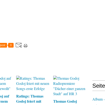
post
0
Seit
j auf
Ratings: Thomas
Album -
neuem
Godoj feiert mit
Thomas Godoj