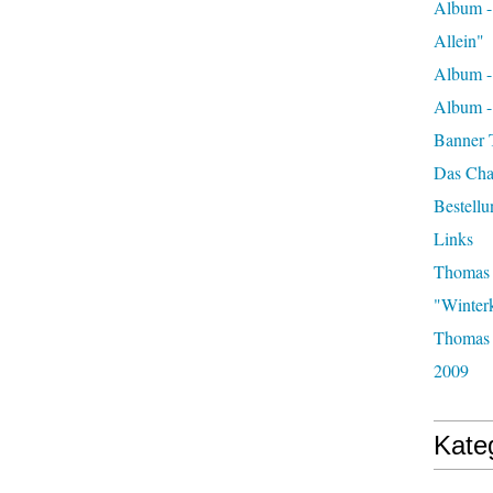
Album -
Allein"
Album -
Album 
Banner 
Das Char
Bestellu
Links
Thomas 
"Winter
Thomas 
2009
Kate