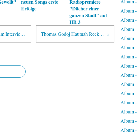
ewollt"
neuen Songs erste
Radiopremiere
Album 
Erfolge
"Dächer einer
Album 
ganzen Stadt" auf
Album -
HR 3
Album -
Thomas Godoj & Torsten Bugiel im Interview: "Nur nicht drängeln!"
Thomas Godoj Hautnah Recklinghausen - Fotos
Album -
Album -
Album -
Album -
Album -
Album -
Album -
Album -
Album -
Album -
Album -