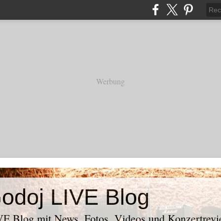
Werbung
odoj LIVE Blog
E Blog mit News, Fotos, Videos und Konzertrevi