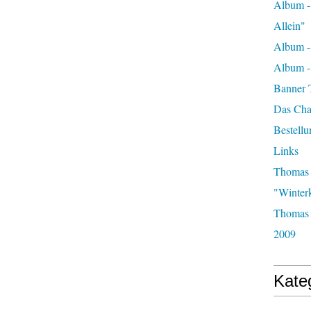
Album -
Allein"
Album -
Album 
Banner 
Das Char
Bestellu
Links
Thomas 
"Winter
Thomas 
2009
Kate