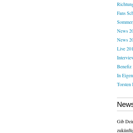
Richtun
Fans Sc
Sommerg
News 20
News 2
Live 20
Intervie
Benefiz
In Eigen
Torsten 
News
Gib Dei
zukünfti