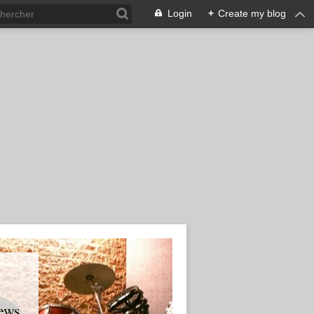
Login
+
Create my blog
ews.