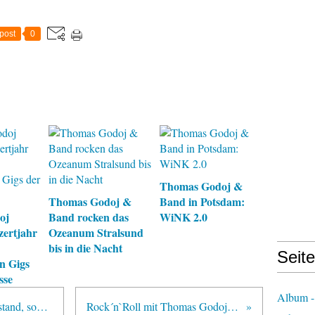
post
0
Thomas Godoj &
Thomas Godoj &
Band in Potsdam:
oj
Band rocken das
WiNK 2.0
zertjahr
Ozeanum Stralsund
bis in die Nacht
Seit
n Gigs
sse
Album -
Highersense – „Glück ist kein Zustand, sondern eine Lebenseinstellung“
Rock´n`Roll mit Thomas Godoj im Ozeanum Stralsund