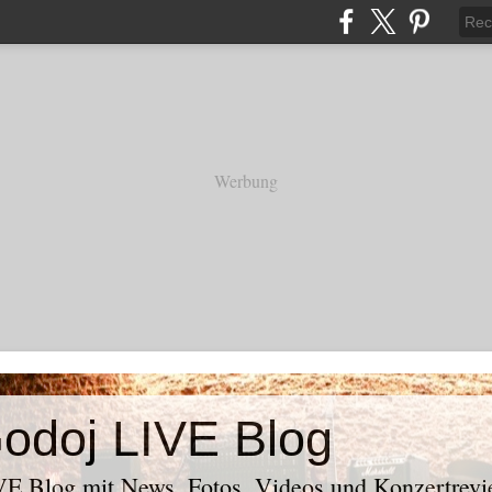
Werbung
odoj LIVE Blog
E Blog mit News, Fotos, Videos und Konzertrevi