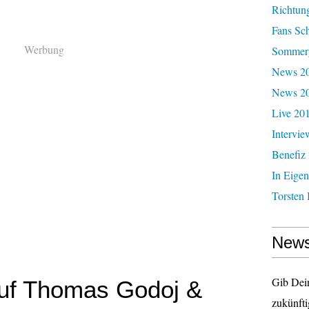
Richtun
Fans Sc
Werbung
Sommerg
News 20
News 2
Live 20
Intervie
Benefiz
In Eigen
Torsten 
News
Gib Dei
auf Thomas Godoj &
zukünfti