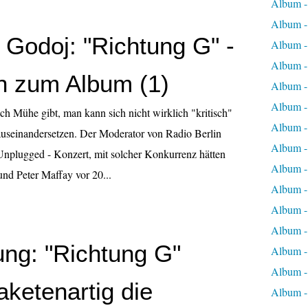
Album 
Album 
Godoj: "Richtung G" -
Album -
Album -
 zum Album (1)
Album -
Album -
ch Mühe gibt, man kann sich nicht wirklich "kritisch"
Album -
useinandersetzen. Der Moderator von Radio Berlin
Album -
Unplugged - Konzert, mit solcher Konkurrenz hätten
Album -
nd Peter Maffay vor 20...
Album -
Album -
Album -
ung: "Richtung G"
Album -
Album -
aketenartig die
Album -