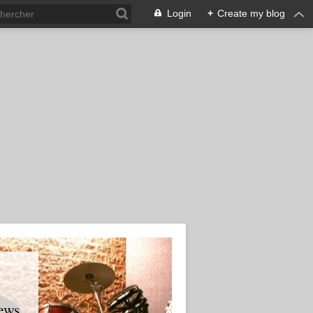
Login
+
Create my blog
ews.