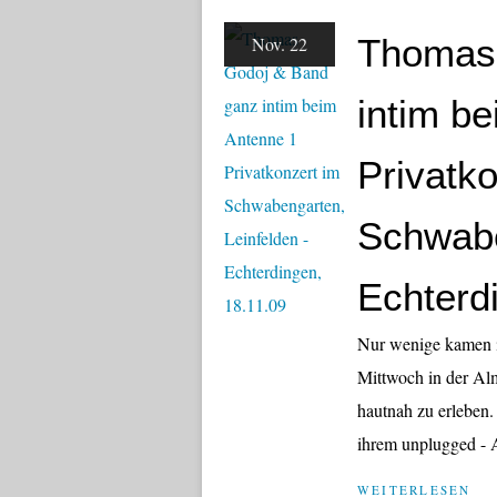
Thomas
Nov. 22
intim b
Privatko
Schwabe
Echterd
Nur wenige kamen 
Mittwoch in der Al
hautnah zu erleben.
ihrem unplugged - Au
WEITERLESEN