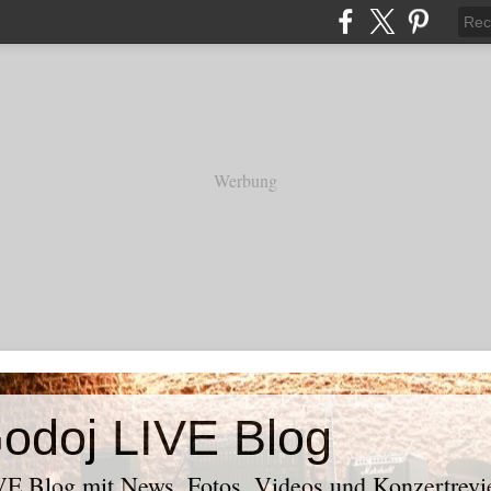
Werbung
odoj LIVE Blog
E Blog mit News, Fotos, Videos und Konzertrevi