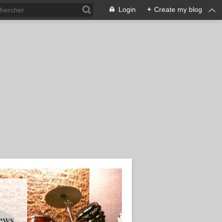
Login
+
Create my blog
ews.