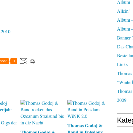
Album -
Allein"
Album -
Album 
-2010
Banner 
Das Char
Bestellu
post
0
Links
Thomas 
"Winter
Thomas 
2009
Kate
Thomas Godoj &
Thomas Godoj &
Band in Potsdam: