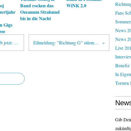
Richtun
oj
Band rocken das
WiNK 2.0
zertjahr
Ozeanum Stralsund
Fans Sc
bis in die Nacht
Sommerg
n Gigs
News 20
sse
News 2
Happy Birthday "Richtung G"! Ab jetzt: Thomas Godojs neues Album im Handel
Eilmeldung: "Richtung G" stürmt raketenartig die Downloadcharts!
Live 20
Intervie
Benefiz
In Eigen
Torsten 
News
Gib Dei
zukünfti