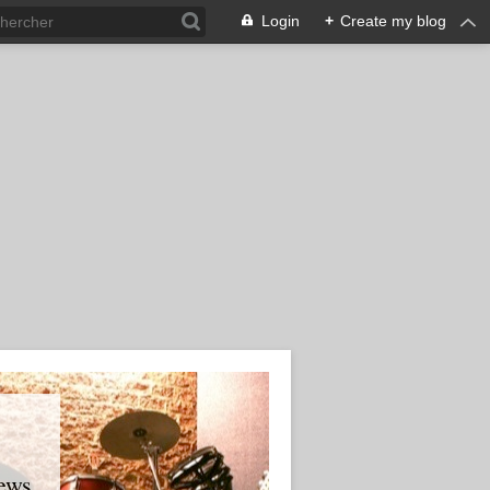
Login
+
Create my blog
ews.