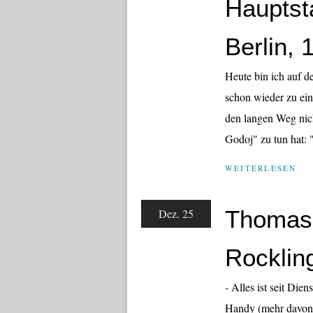
Hauptst
Berlin, 
Heute bin ich auf d
schon wieder zu ei
den langen Weg nic
Godoj" zu tun hat:
WEITERLESEN
Thomas 
Dez. 25
Rocklin
- Alles ist seit Die
Handy (mehr davon s