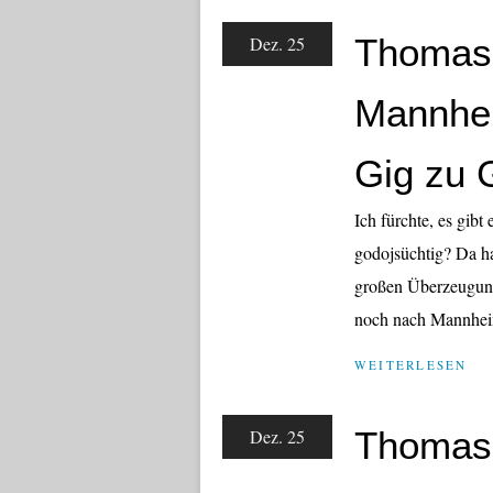
Thomas 
Dez. 25
Mannhei
Gig zu G
Ich fürchte, es gibt
godojsüchtig? Da ha
großen Überzeugung
noch nach Mannheim
WEITERLESEN
Thomas 
Dez. 25