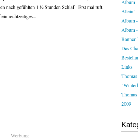
Album -
n nach gefühlten 1 ½ Stunden Schlaf - Erst mal ruft
Allein"
ein rechtzeitiges...
Album -
Album 
Banner 
Das Char
Bestellu
Links
Thomas 
"Winter
Thomas 
2009
Kate
Werbung