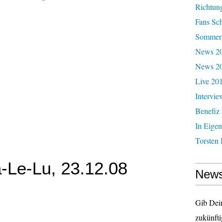
Richtun
Fans Sc
Sommerg
News 20
News 2
Live 20
Intervie
Benefiz
In Eigen
Torsten 
a-Le-Lu, 23.12.08
News
Gib Dei
zukünfti