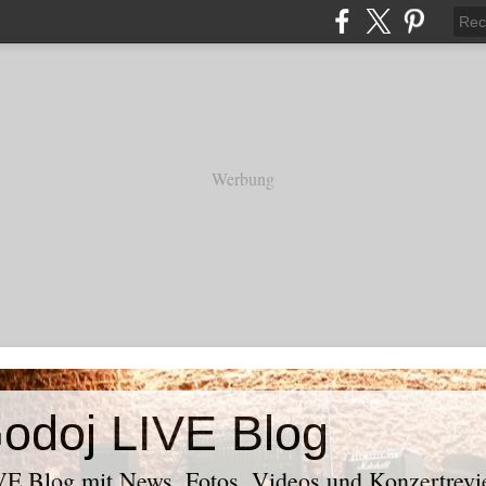
Werbung
odoj LIVE Blog
E Blog mit News, Fotos, Videos und Konzertrevi