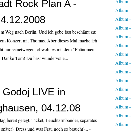
adt Rock Plan A -
Album 
Album 
14.12.2008
Album -
Album -
em Weg nach Berlin. Und ich gebe fast beschämt zu:
Album -
nem Konzert mit Thomas. Aber dieses Mal mache ich
Album -
ht nur seinetwegen, obwohl es mit dem "Phänomen
Album -
 " Danke Tom! Du hast wundervolle...
Album -
Album -
Album -
Godoj LIVE in
Album -
Album -
ghausen, 04.12.08
Album -
Album -
nstag bereit gelegt: Ticket, Leuchtarmbänder, separates
Album -
päter), Dress und was Frau noch so braucht)... -