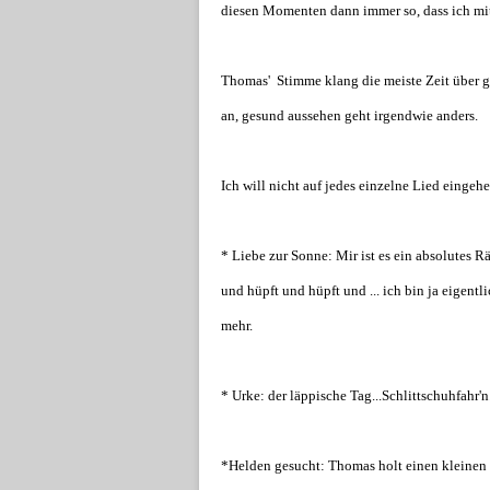
diesen Momenten dann immer so, dass ich mi
Thomas' Stimme klang die meiste Zeit über ga
an, gesund aussehen geht irgendwie anders.
Ich will nicht auf jedes einzelne Lied eingeh
* Liebe zur Sonne: Mir ist es ein absolutes R
und hüpft und hüpft und ... ich bin ja eigent
mehr.
* Urke: der läppische Tag...Schlittschuhfahr'n
*Helden gesucht: Thomas holt einen kleinen 