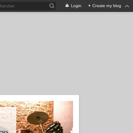
Login
+
Create my blog
ews.