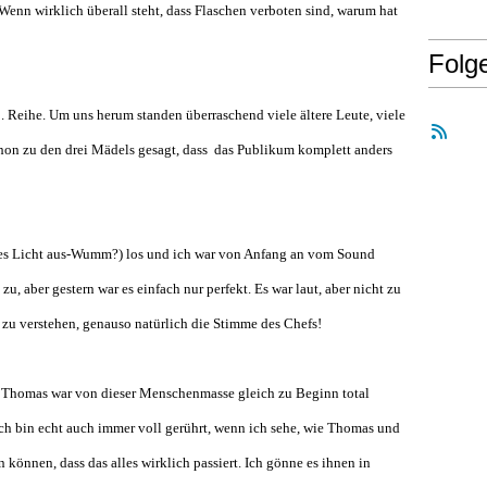
enn wirklich überall steht, dass Flaschen verboten sind, warum hat
Folg
8. Reihe. Um uns herum standen überraschend viele ältere Leute, viele
chon zu den drei Mädels gesagt, dass das Publikum komplett anders
es Licht aus-Wumm?) los und ich war von Anfang an vom Sound
zu, aber gestern war es einfach nur perfekt. Es war laut, aber nicht zu
h zu verstehen, genauso natürlich die Stimme des Chefs!
nd Thomas war von dieser Menschenmasse gleich zu Beginn total
Ich bin echt auch immer voll gerührt, wenn ich sehe, wie Thomas und
 können, dass das alles wirklich passiert. Ich gönne es ihnen in