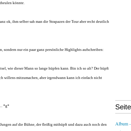
theulen könnte.
nz ok, ihm selber sah man die Strapazen der Tour aber recht deutlich
en, sondern nur ein paar ganz persönliche Highlights aufschreiben:
ätsel, wie dieser Mann so lange hüpfen kann. Bin ich so alt? Der hüpft
lich willens mitzumachen, aber irgendwann kann ich einfach nicht
Seit
... *g*
Album -
Jungen auf die Bühne, der fleißig mithüpft und dazu auch noch den