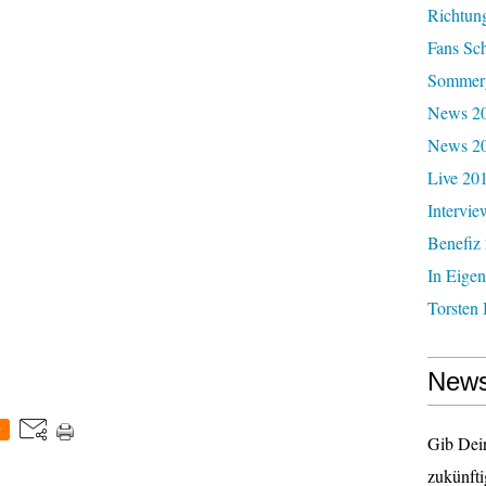
Richtun
Fans Sc
Sommerg
News 20
News 2
Live 20
Intervie
Benefiz
In Eigen
Torsten 
News
0
Gib Dei
zukünfti