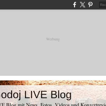
Werbung
odoj LIVE Blog
E Blog mit News, Fotos, Videos und Konzertrevi