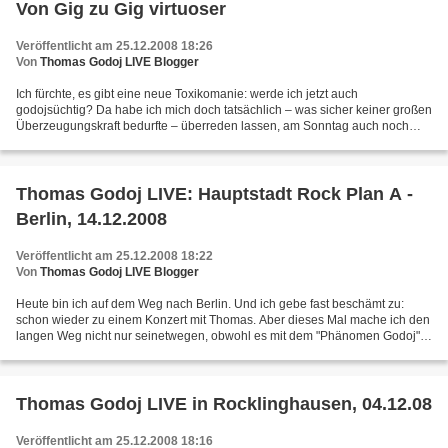
Von Gig zu Gig virtuoser
Veröffentlicht am 25.12.2008 18:26
Von
Thomas Godoj LIVE Blogger
Ich fürchte, es gibt eine neue Toxikomanie: werde ich jetzt auch
godojsüchtig? Da habe ich mich doch tatsächlich – was sicher keiner großen
Überzeugungskraft bedurfte – überreden lassen, am Sonntag auch noch
nach Mannheim in den Maimarktclub zu fahren....
Thomas Godoj LIVE: Hauptstadt Rock Plan A -
Berlin, 14.12.2008
Veröffentlicht am 25.12.2008 18:22
Von
Thomas Godoj LIVE Blogger
Heute bin ich auf dem Weg nach Berlin. Und ich gebe fast beschämt zu:
schon wieder zu einem Konzert mit Thomas. Aber dieses Mal mache ich den
langen Weg nicht nur seinetwegen, obwohl es mit dem "Phänomen Godoj"
zu tun hat: " Danke Tom! Du hast wundervolle...
Thomas Godoj LIVE in Rocklinghausen, 04.12.08
Veröffentlicht am 25.12.2008 18:16