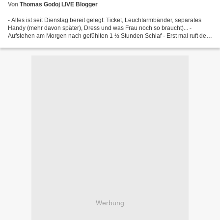
Von
Thomas Godoj LIVE Blogger
- Alles ist seit Dienstag bereit gelegt: Ticket, Leuchtarmbänder, separates
Handy (mehr davon später), Dress und was Frau noch so braucht)... -
Aufstehen am Morgen nach gefühlten 1 ½ Stunden Schlaf - Erst mal ruft der
Job – hoffen auf ein rechtzeitiges...
Werbung