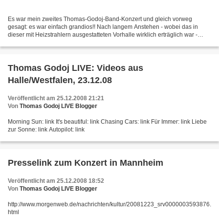
Es war mein zweites Thomas-Godoj-Band-Konzert und gleich vorweg
gesagt: es war einfach grandios!! Nach langem Anstehen - wobei das in
dieser mit Heizstrahlern ausgestatteten Vorhalle wirklich erträglich war -
konnte ich tatsächlich einen Platz in der...
Thomas Godoj LIVE: Videos aus
Halle/Westfalen, 23.12.08
Veröffentlicht am 25.12.2008 21:21
Von
Thomas Godoj LIVE Blogger
Morning Sun: link It's beautiful: link Chasing Cars: link Für Immer: link Liebe
zur Sonne: link Autopilot: link
Presselink zum Konzert in Mannheim
Veröffentlicht am 25.12.2008 18:52
Von
Thomas Godoj LIVE Blogger
http://www.morgenweb.de/nachrichten/kultur/20081223_srv0000003593876.
html