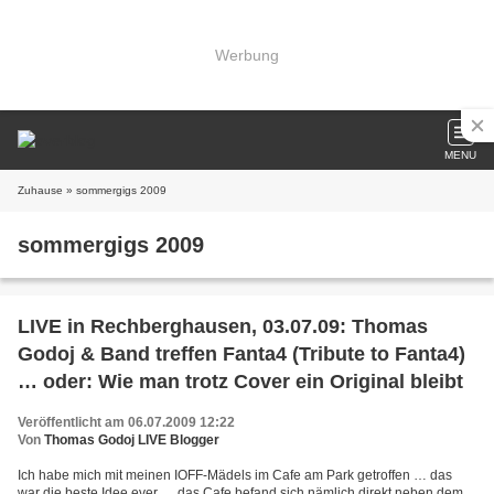
Werbung
MENU
Zuhause
» sommergigs 2009
sommergigs 2009
LIVE in Rechberghausen, 03.07.09: Thomas
Godoj & Band treffen Fanta4 (Tribute to Fanta4)
… oder: Wie man trotz Cover ein Original bleibt
Veröffentlicht am 06.07.2009 12:22
Von
Thomas Godoj LIVE Blogger
Ich habe mich mit meinen IOFF-Mädels im Cafe am Park getroffen … das
war die beste Idee ever … das Cafe befand sich nämlich direkt neben dem