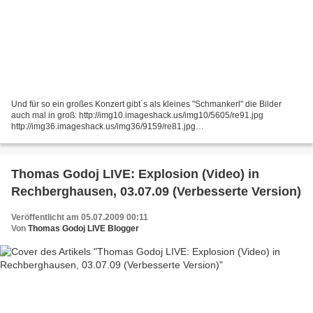
Und für so ein großes Konzert gibt´s als kleines "Schmankerl" die Bilder
auch mal in groß: http://img10.imageshack.us/img10/5605/re91.jpg
http://img36.imageshack.us/img36/9159/re81.jpg
http://img246.imageshack.us/img246/1076/re41.jpg
http://img240.imageshack.us/img240/5938/re51.jpg...
Thomas Godoj LIVE: Explosion (Video) in
Rechberghausen, 03.07.09 (Verbesserte Version)
Veröffentlicht am 05.07.2009 00:11
Von
Thomas Godoj LIVE Blogger