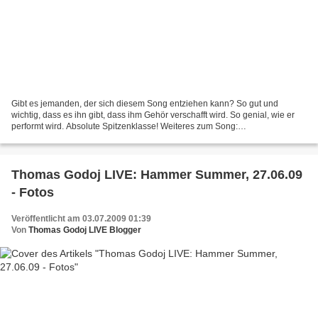
Gibt es jemanden, der sich diesem Song entziehen kann? So gut und
wichtig, dass es ihn gibt, dass ihm Gehör verschafft wird. So genial, wie er
performt wird. Absolute Spitzenklasse! Weiteres zum Song:
http://godojlive.over-blog.de/1-categorie-10846009.html...
Thomas Godoj LIVE: Hammer Summer, 27.06.09
- Fotos
Veröffentlicht am 03.07.2009 01:39
Von
Thomas Godoj LIVE Blogger