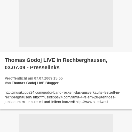
Thomas Godoj LIVE in Rechberghausen,
03.07.09 - Presselinks
Veröffentlicht am 07.07.2009 15:55
Von
Thomas Godoj LIVE Blogger
http://musiktipps24.com/godoj-band-rocken-das-ausverkaufte-festzelt-in-
rechberghausen/ http://musiktipps24.com/fanta-4-feiern-20-jaehriges-
jubilaeum-mit-tribute-cd-und-fettem-konzert/ http://www.suedwest-
aktiv.de/region/geislingerzeitung/kulturspiege...