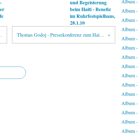
Album 
-
und Begeisterung
er
beim Haiti - Benefiz
Album 
fe
im Ruhrfestspielhaus,
Album -
28.1.10
Album -
en" - Spendenaufruf für Haiti
Thomas Godoj - Pressekonferenz zum Haiti Benefizkonzert am 28.1.10, Ruhrfestspielhaus Recklinghausen
Album -
Album -
Album -
Album -
Album -
Album -
Album -
Album -
Album -
Album -
Album -