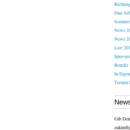
Richtun
Fans Sc
Sommerg
News 20
News 2
Live 20
Intervie
Benefiz
In Eigen
Torsten 
News
Gib Dei
zukünfti