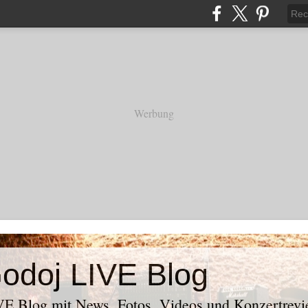
Werbung
odoj LIVE Blog
E Blog mit News, Fotos, Videos und Konzertrevi