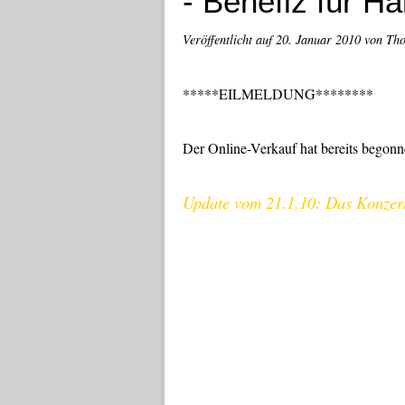
- Benefiz für Ha
Veröffentlicht auf
20. Januar 2010
von Th
*****EILMELDUNG********
Der Online-Verkauf hat bereits begonn
Update vom 21.1.10: Das Konzert 