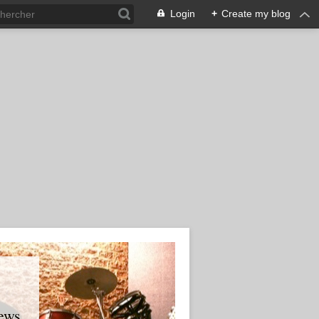
Login
+
Create my blog
ews.