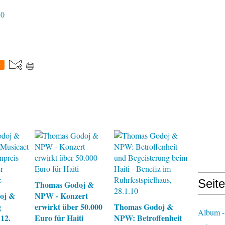
10
0
Seit
Thomas Godoj &
oj &
NPW - Konzert
g
erwirkt über 50.000
Thomas Godoj &
Album -
 12.
Euro für Haiti
NPW: Betroffenheit