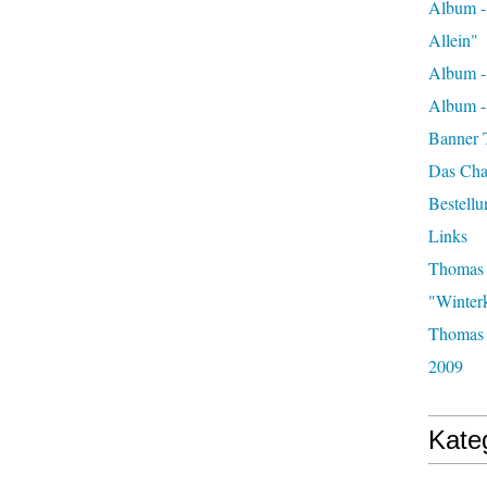
Album -
Allein"
Album -
Album 
Banner 
Das Char
Bestellu
Links
Thomas 
"Winter
Thomas 
2009
Kate