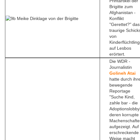
Printartikel der
Brigitte zum
Afghanistan -
Konflikt
"Gerettet?" das
traurige Schick
von
Kinderflüchtlin
auf Lesbos
erörtert.
Die WDR -
Journalistin
Golineh Atai
hatte durch ihr
bewegende
Reportage
"Suche Kind,
zahle bar - die
Adoptionslobby
deren korrupte
Machenschafte
aufgezeigt. Auf
erschreckende
Weise macht