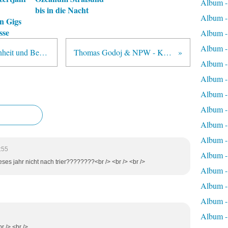
Album 
bis in die Nacht
Album 
n Gigs
sse
Album -
Album -
Thomas Godoj & NPW: Betroffenheit und Begeisterung beim Haiti - Benefiz im Ruhrfestspielhaus, 28.1.10
Thomas Godoj & NPW - Konzert erwirkt über 50.000 Euro für Haiti
Album -
Album -
Album -
Album -
Album -
Album -
:55
Album -
ses jahr nicht nach trier????????<br /> <br /> <br />
Album -
Album -
Album -
Album -
r /> <br />