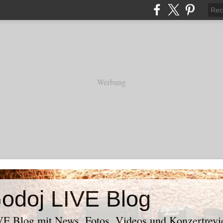
Werbung
odoj LIVE Blog
E Blog mit News, Fotos, Videos und Konzertrevi