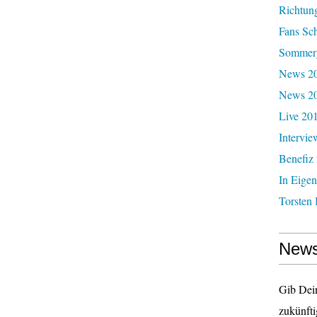
Richtun
Fans Sc
Sommerg
News 20
News 2
Live 20
Intervie
Benefiz
In Eigen
Torsten 
News
Gib Dei
zukünfti