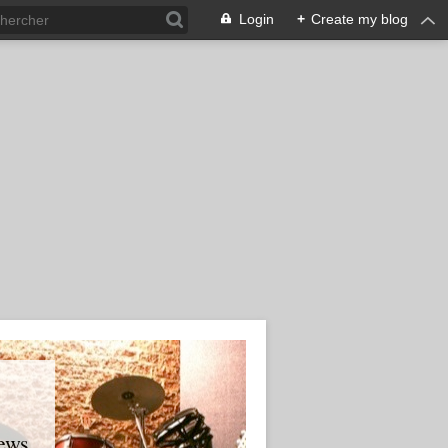
Login
+
Create my blog
ews.