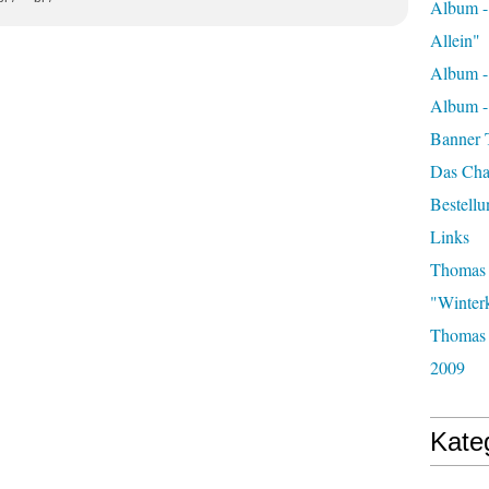
Album -
Allein"
Album -
Album 
Banner 
Das Char
Bestellu
Links
Thomas 
"Winter
Thomas 
2009
Kate