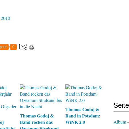
-2010
post
0
Seit
Thomas Godoj &
Thomas Godoj &
Band in Potsdam:
oj
Band rocken das
WiNK 2.0
Album -
zertjahr
Ozeanum Stralsund