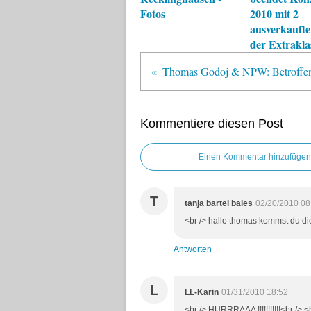
Fotos
2010 mit 2
ausverkaufte
der Extrakla
Kommentiere diesen Post
Einen Kommentar hinzufügen
T
tanja bartel bales
02/20/2010 08
<br /> hallo thomas kommst du die
Antworten
L
LL-Karin
01/31/2010 18:52
<br /> HURRRAAA !!!!!!!!!!!<br /> <b