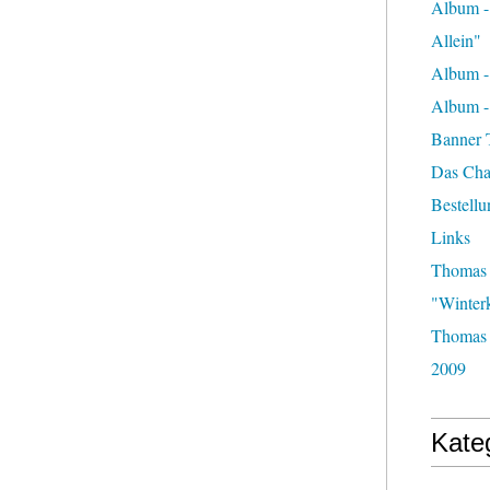
Album -
Allein"
Album -
Album 
Banner 
Das Char
Bestellu
Links
Thomas 
"Winter
Thomas 
2009
Kate