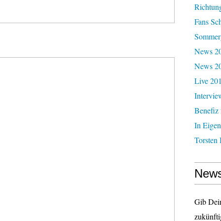
Richtun
Fans Sc
Sommerg
News 20
News 2
Live 20
Intervie
Benefiz
In Eigen
Torsten 
News
Gib Dei
zukünfti