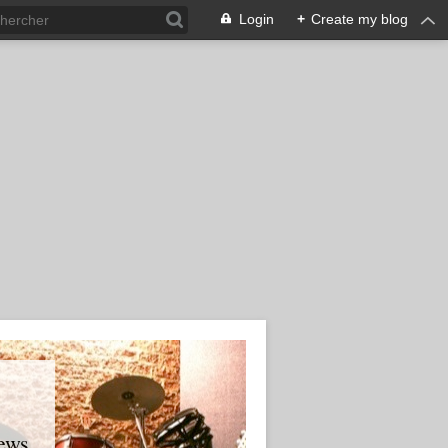
Login
+
Create my blog
ews.