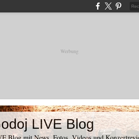
Werbung
odoj LIVE Blog
E Blog mit News, Fotos, Videos und Konzertrevi