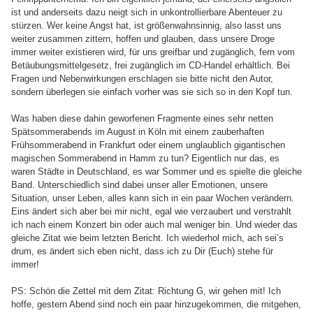
ist und anderseits dazu neigt sich in unkontrollierbare Abenteuer zu
stürzen. Wer keine Angst hat, ist größenwahnsinnig, also lasst uns
weiter zusammen zittern, hoffen und glauben, dass unsere Droge
immer weiter existieren wird, für uns greifbar und zugänglich, fern vom
Betäubungsmittelgesetz, frei zugänglich im CD-Handel erhältlich. Bei
Fragen und Nebenwirkungen erschlagen sie bitte nicht den Autor,
sondern überlegen sie einfach vorher was sie sich so in den Kopf tun.
Was haben diese dahin geworfenen Fragmente eines sehr netten
Spätsommerabends im August in Köln mit einem zauberhaften
Frühsommerabend in Frankfurt oder einem unglaublich gigantischen
magischen Sommerabend in Hamm zu tun? Eigentlich nur das, es
waren Städte in Deutschland, es war Sommer und es spielte die gleiche
Band. Unterschiedlich sind dabei unser aller Emotionen, unsere
Situation, unser Leben, alles kann sich in ein paar Wochen verändern.
Eins ändert sich aber bei mir nicht, egal wie verzaubert und verstrahlt
ich nach einem Konzert bin oder auch mal weniger bin. Und wieder das
gleiche Zitat wie beim letzten Bericht. Ich wiederhol mich, ach sei’s
drum, es ändert sich eben nicht, dass ich zu Dir (Euch) stehe für
immer!
PS: Schön die Zettel mit dem Zitat: Richtung G, wir gehen mit! Ich
hoffe, gestern Abend sind noch ein paar hinzugekommen, die mitgehen,