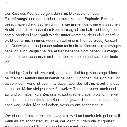
ich.
Der Rest des Abends vergeht dann mit Diskussionen über
Zukunftsangst und der üblichen postkonzertalen Euphorie. Ehrlich
gesagt haben die kritischen Stimme wie immer irgendwie ein bisschen
Recht, aber direkt nach dem Konzert mag ich sie halt nicht so gerne
hören, sondern lieber sanft wieder runter kommen, denn ein Höhenflug
bleibt es für mich immer, wenn ich auf einem Thomas Godoj-Konzert
bin. Deswegen ist es ja auch schon mein elftes Konzert und deswegen
habe ich auch Vergleiche, die Außenstehende nicht haben. Deswegen
muss ich aber eben nicht erst mal alles zerrupfen und sezieren, finde
ich.
In Richtig G gehe ich zwar mit, aber nicht Richtung Backstage, bleib
bei meiner Freundin und hinterher bei den Grüppchen, die sich hier und
da so bilden. René ist auch mal dabei, aber das fällt nicht auf und das
ist gut so. Meine vielgesuchte Schweizer Thomate taucht auch noch
auf und wir haben kurz Zeit uns auszutauschen, aber plötzlich merke
ich, dass ich eben doch kein Bier mehr gewohnt bin und bin dann mal
eben weg, leider. Man soll gehen, wenn es am schönsten ist.
Wer aber definitiv für mich nie weg sein wird und auch nicht gehen soll,
wenn es am schönsten ist, ist er, der Mann mit dem viel zu großen
Feinrippunterhemd. Ich bin eigentlich jemand, der einerseits ängstlich