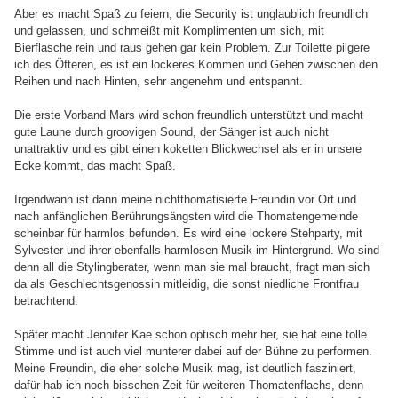
Aber es macht Spaß zu feiern, die Security ist unglaublich freundlich
und gelassen, und schmeißt mit Komplimenten um sich, mit
Bierflasche rein und raus gehen gar kein Problem. Zur Toilette pilgere
ich des Öfteren, es ist ein lockeres Kommen und Gehen zwischen den
Reihen und nach Hinten, sehr angenehm und entspannt.
Die erste Vorband Mars wird schon freundlich unterstützt und macht
gute Laune durch groovigen Sound, der Sänger ist auch nicht
unattraktiv und es gibt einen koketten Blickwechsel als er in unsere
Ecke kommt, das macht Spaß.
Irgendwann ist dann meine nichtthomatisierte Freundin vor Ort und
nach anfänglichen Berührungsängsten wird die Thomatengemeinde
scheinbar für harmlos befunden. Es wird eine lockere Stehparty, mit
Sylvester und ihrer ebenfalls harmlosen Musik im Hintergrund. Wo sind
denn all die Stylingberater, wenn man sie mal braucht, fragt man sich
da als Geschlechtsgenossin mitleidig, die sonst niedliche Frontfrau
betrachtend.
Später macht Jennifer Kae schon optisch mehr her, sie hat eine tolle
Stimme und ist auch viel munterer dabei auf der Bühne zu performen.
Meine Freundin, die eher solche Musik mag, ist deutlich fasziniert,
dafür hab ich noch bisschen Zeit für weiteren Thomatenflachs, denn