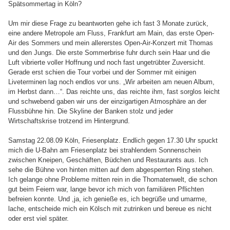
Spätsommertag in Köln?
Um mir diese Frage zu beantworten gehe ich fast 3 Monate zurück,
eine andere Metropole am Fluss, Frankfurt am Main, das erste Open-
Air des Sommers und mein allererstes Open-Air-Konzert mit Thomas
und den Jungs. Die erste Sommerbrise fuhr durch sein Haar und die
Luft vibrierte voller Hoffnung und noch fast ungetrübter Zuversicht.
Gerade erst schien die Tour vorbei und der Sommer mit einigen
Liveterminen lag noch endlos vor uns. „Wir arbeiten am neuen Album,
im Herbst dann…“. Das reichte uns, das reichte ihm, fast sorglos leicht
und schwebend gaben wir uns der einzigartigen Atmosphäre an der
Flussbühne hin. Die Skyline der Banken stolz und jeder
Wirtschaftskrise trotzend im Hintergrund.
Samstag 22.08.09 Köln, Friesenplatz. Endlich gegen 17.30 Uhr spuckt
mich die U-Bahn am Friesenplatz bei strahlendem Sonnenschein
zwischen Kneipen, Geschäften, Büdchen und Restaurants aus. Ich
sehe die Bühne von hinten mitten auf dem abgesperrten Ring stehen.
Ich gelange ohne Probleme mitten rein in die Thomatenwelt, die schon
gut beim Feiern war, lange bevor ich mich von familiären Pflichten
befreien konnte. Und ,ja, ich genieße es, ich begrüße und umarme,
lache, entscheide mich ein Kölsch mit zutrinken und bereue es nicht
oder erst viel später.