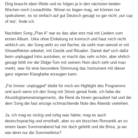
Ding braucht eben Weile und es folgen ja in den nächsten beiden
Wochen noch Liveauftritte. Woran es liegen mag, wir können nur
spekulieren, es ist einfach auf gut Deutsch gesagt so gar nicht „our cup
of tea“, finde ich.
Nachdem Song „Plan A“ war es das aber erst mal mit Liedern vom
ersten Album. Urke ohne Einleitung ist komisch und haut mich nicht
wirklich um, der Song wirkt so viel flacher, da sieht man wieviel er mit
Showeffekten arbeitet, mit Gestik und Ritualen. Daniel darf sich dafür
beim unplugged Intro austoben, er macht das sehr schön, aber ehrlich
gesagt fehlt mir der Didge-Tom mit seinem Horn doch sehr und man
merkt, was für eine besondere Stimmung das Instrument mit dieser
ganz eigenen Klangfarbe erzeugen kann.
„Für Immer -unplugged“ bleibt für mich ein Highlight des Programms
und auch wenn ich den Song mit Strom genial finde, ich liebe die
Akustikgitarrenarrangements, die René da hinein gezaubert hat und die
dem Song die fast einzige schmachtende Note des Abends verleihen.
Ja, ich mag es rockig und ruhig was härter, mag es auch
deutschsprachig und ernsthaft, aber so ein bisschen Romantik an so
einem lauen Sommerabend hat mir doch gefehlt und die Brise, ja wo
war denn nur die Sommerbrise?