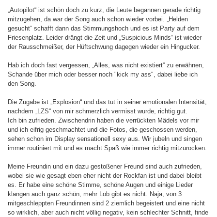
„Autopilot“ ist schön doch zu kurz, die Leute begannen gerade richtig
mitzugehen, da war der Song auch schon wieder vorbei. „Helden
gesucht“ schafft dann das Stimmungshoch und es ist Party auf dem
Friesenplatz. Leider drängt die Zeit und „Suspicious Minds“ ist wieder
der Rausschmeißer, der Hüftschwung dagegen wieder ein Hingucker.
Hab ich doch fast vergessen, „Alles, was nicht existiert“ zu erwähnen,
Schande über mich oder besser noch "kick my ass", dabei liebe ich
den Song.
Die Zugabe ist „Explosion“ und das tut in seiner emotionalen Intensität,
nachdem „LZS“ von mir schmerzlich vermisst wurde, richtig gut.
Ich bin zufrieden. Zwischendrin haben die verrückten Mädels vor mir
und ich eifrig geschmachtet und die Fotos, die geschossen werden,
sehen schon im Display sensationell sexy aus. Wir jubeln und singen
immer routiniert mit und es macht Spaß wie immer richtig mitzurocken.
Meine Freundin und ein dazu gestoßener Freund sind auch zufrieden,
wobei sie wie gesagt eben eher nicht der Rockfan ist und dabei bleibt
es. Er habe eine schöne Stimme, schöne Augen und einige Lieder
klangen auch ganz schön, mehr Lob gibt es nicht. Naja, von 3
mitgeschleppten Freundinnen sind 2 ziemlich begeistert und eine nicht
so wirklich, aber auch nicht völlig negativ, kein schlechter Schnitt, finde