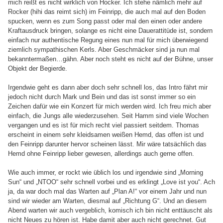
mich reißt es nicht wirklich von Hocker. Ich stehe nämlich mehr auf
Rocker (hihi das reimt sich) im Feinripp, die auch mal auf den Boden
spucken, wenn es zum Song passt oder mal den einen oder andere
Kraftausdruck bringen, solange es nicht eine Dauerattitüde ist, sondern
einfach nur authentische Regung eines nun mal für mich überwiegend
ziemlich sympathischen Kerls. Aber Geschmäcker sind ja nun mal
bekanntermaßen…gähn. Aber noch steht es nicht auf der Bühne, unser
Objekt der Begierde.
Irgendwie geht es dann aber doch sehr schnell los, das Intro fährt mir
jedoch nicht durch Mark und Bein und das ist sonst immer so ein
Zeichen dafür wie ein Konzert für mich werden wird. Ich freu mich aber
einfach, die Jungs alle wiederzusehen. Seit Hamm sind viele Wochen
vergangen und es ist für mich recht viel passiert seitdem. Thomas
erscheint in einem sehr kleidsamen weißen Hemd, das offen ist und
den Feinripp darunter hervor scheinen lässt. Mir wäre tatsächlich das
Hemd ohne Feinripp lieber gewesen, allerdings auch gerne offen.
Wie auch immer, er rockt wie üblich los und irgendwie sind „Morning
Sun“ und „NTOO“ sehr schnell vorbei und es erklingt „Love ist you“. Ach
ja, da war doch mal das Warten auf „Plan A!“ vor einem Jahr und nun
sind wir wieder am Warten, diesmal auf „Richtung G“. Und an diesem
Abend warten wir auch vergeblich, komisch ich bin nicht enttäuscht als
nicht Neues zu hören ist. Habe damit aber auch nicht gerechnet. Gut