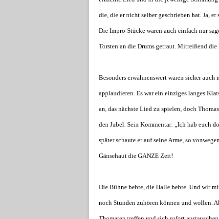
die, die er nicht selber geschrieben hat. Ja, er 
Die Impro-Stücke waren auch einfach nur sag
Torsten an die Drums getraut. Mitreißend die
Besonders erwähnenswert waren sicher auch n
applaudieren. Es war ein einziges langes Kla
an, das nächste Lied zu spielen, doch Thomas 
den Jubel. Sein Kommentar: „Ich hab euch do
später schaute er auf seine Arme, so vonwegen
Gänsehaut die GANZE Zeit!
Die Bühne bebte, die Halle bebte. Und wir mit
noch Stunden zuhören können und wollen. A
Thomaten treffen und sich sofort austauschen.