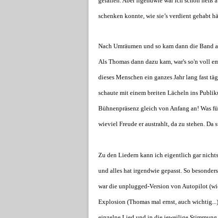
gefallen. Aber irgendwie war ich schon heiß 
schenken konnte, wie sie’s verdient gehabt hä
Nach Umräumen und so kam dann die Band auf 
Als Thomas dann dazu kam, war's so'n voll e
dieses Menschen ein ganzes Jahr lang fast tägl
schaute mit einem breiten Lächeln ins Publiku
Bühnenpräsenz gleich von Anfang an! Was fü
wieviel Freude er austrahlt, da zu stehen. Da st
Zu den Liedern kann ich eigentlich gar nichts
und alles hat irgendwie gepasst. So besonde
war die unplugged-Version von Autopilot (w
Explosion (Thomas mal ernst, auch wichtig...
einzelne Lied und in die jeweilige Stimmung 