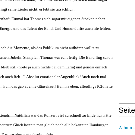
singt seine Lieder nicht, er lebt sie tatsächlich.
enhaft. Einmal hat Thomas sich sogar mit eigenen Stöcken neben
 Energie und das Talent der Band. Und Humor durfte auch nie fehlen.
och die Momente, als das Publikum nicht aufhören wollte zu
tschen, Jubeln, Stampfen. Thomas war echt fertig. Die Band fing schon
blieb still (hörte ja auch nichts bei dem Lärm) und genoss einfach
ch auch lieb...“. Absolut emotionaler Augenblick! Auch noch mal
...huh, das gab aber ne Gänsehaut! Huh, na eben, allerdings ICH hatte
Seit
tendrin. Natürlich war das Konzert viel zu schnell zu Ende. Ich hätte
ber zum Glück konnte man gleich noch alle bekannten Hamburger
Album -
 Das war aber auch absolut nötig.