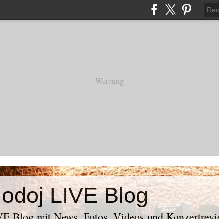
Werbung
odoj LIVE Blog
E Blog mit News, Fotos, Videos und Konzertrevi