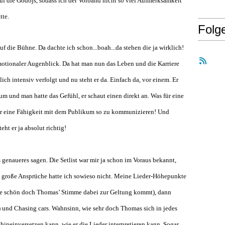
auf die Godojs, sodass ich der Vorband nicht so viel Aufmerksamkeit
tte.
Folg
die Bühne. Da dachte ich schon...boah...da stehen die ja wirklich!
motionaler Augenblick. Da hat man nun das Leben und die Karriere
ich intensiv verfolgt und nu steht er da. Einfach da, vor einem. Er
m und man hatte das Gefühl, er schaut einen direkt an. Was für eine
r eine Fähigkeit mit dem Publikum so zu kommunizieren! Und
eht er ja absolut richtig!
 genaueres sagen. Die Setlist war mir ja schon im Voraus bekannt,
rs große Ansprüche hatte ich sowieso nicht. Meine Lieder-Höhepunkte
ie schön doch Thomas’ Stimme dabei zur Geltung kommt), dann
) und Chasing cars. Wahnsinn, wie sehr doch Thomas sich in jedes
hineinversetzen kann, wie er die Lieder interpretieren kann. Sogar