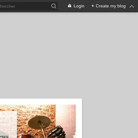
Login
+
Create my blog
ews.