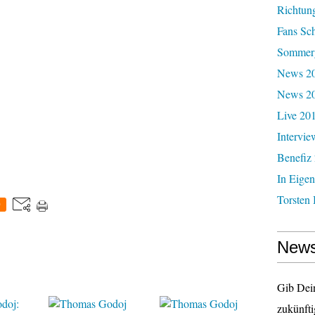
Richtun
Fans Sc
Sommerg
News 20
News 2
Live 20
Intervie
Benefiz
In Eigen
Torsten 
0
News
Gib Dei
zukünfti