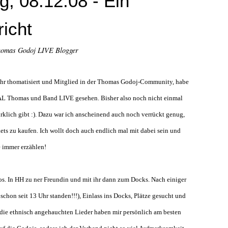
, 08.12.08 - Ein
richt
homas Godoj LIVE Blogger
 Jahr thomatisiert und Mitglied in der Thomas Godoj-Community, habe
Thomas und Band LIVE gesehen. Bisher also noch nicht einmal
irklich gibt :). Dazu war ich anscheinend auch noch verrückt genug,
ets zu kaufen. Ich wollt doch auch endlich mal mit dabei sein und
 immer erzählen!
 los. In HH zu ner Freundin und mit ihr dann zum Docks. Nach einiger
 schon seit 13 Uhr standen!!!), Einlass ins Docks, Plätze gesucht und
die ethnisch angehauchten Lieder haben mir persönlich am besten