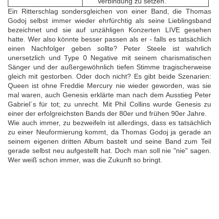
Verbindung zu setzen.
Ein Ritterschlag sondersgleichen von einer Band, die Thomas
Godoj selbst immer wieder ehrfürchtig als seine Lieblingsband
bezeichnet und sie auf unzähligen Konzerten LIVE gesehen
hatte. Wer also könnte besser passen als er - falls es tatsächlich
einen Nachfolger geben sollte? Peter Steele ist wahrlich
unersetzlich und Type 0 Negative mit seinem charismatischen
Sänger und der außergewöhnlich tiefen Stimme tragischerweise
gleich mit gestorben. Oder doch nicht? Es gibt beide Szenarien:
Queen ist ohne Freddie Mercury nie wieder geworden, was sie
mal waren, auch Genesis erklärte man nach dem Ausstieg Peter
Gabriel´s für tot; zu unrecht. Mit Phil Collins wurde Genesis zu
einer der erfolgreichsten Bands der 80er und frühen 90er Jahre.
Wie auch immer, zu bezweifeln ist allerdings, dass es tatsächlich
zu einer Neuformierung kommt, da Thomas Godoj ja gerade an
seinem eigenen dritten Album bastelt und seine Band zum Teil
gerade selbst neu aufgestellt hat. Doch man soll nie "nie" sagen.
Wer weiß schon immer, was die Zukunft so bringt.