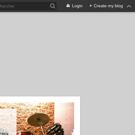
Login
+
Create my blog
ews.