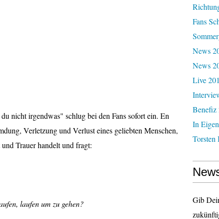
Richtun
Fans Sc
Sommerg
News 20
News 2
Live 20
Intervie
Benefiz
 du nicht irgendwas" schlug bei den Fans sofort ein. En
In Eigen
mdung, Verletzung und Verlust eines geliebten Menschen,
Torsten 
und Trauer handelt und fragt:
News
Gib Dei
aufen, laufen um zu gehen?
zukünfti