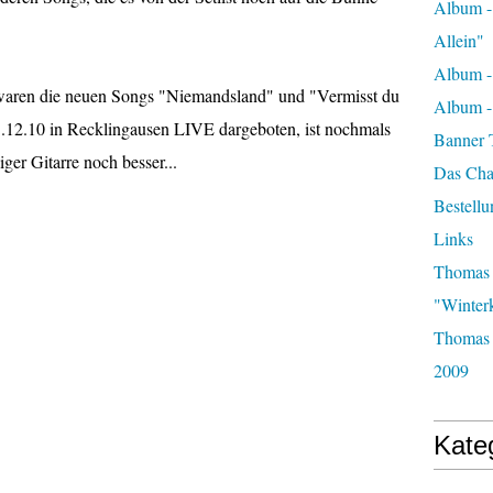
Album -
Allein"
Album -
 waren die neuen Songs "Niemandsland" und "Vermisst du
Album 
 5.12.10 in Recklingausen LIVE dargeboten, ist nochmals
Banner 
er Gitarre noch besser...
Das Char
Bestellu
Links
Thomas 
"Winter
Thomas 
2009
Kate