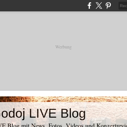
Werbung
odoj LIVE Blog
E Blog mit News, Fotos, Videos und Konzertrevi