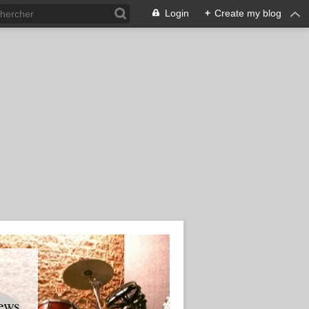
Login
+
Create my blog
ews.