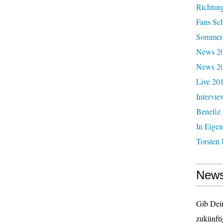
Richtun
Fans Sc
Sommerg
News 20
News 2
Live 20
Intervie
Benefiz
In Eigen
Torsten 
News
Gib Dei
zukünfti