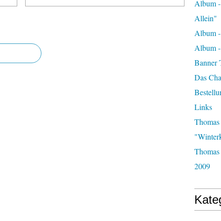
Album -
Allein"
Album -
Album 
Banner 
Das Char
Bestellu
Links
Thomas 
"Winter
Thomas 
2009
Kate