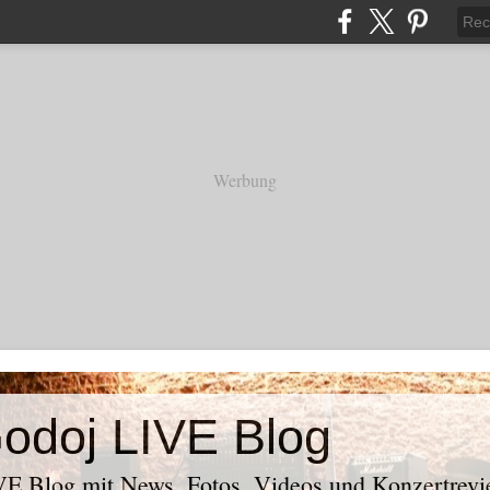
Werbung
odoj LIVE Blog
E Blog mit News, Fotos, Videos und Konzertrevi