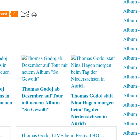
Album 
Album 
post
0
Album -
Album -
Album -
Album -
Album -
Album -
Album -
Album -
oj
Thomas Godoj ab
ns in
Dezember auf Tour
Thomas Godoj statt
Album -
neuen
mit neuem Album
Nina Hagen morgen
Album -
"So Gewollt"
beim Tag der
Album -
Niedersachsen in
Aurich
Album -
Album -
 in Pforzheim am 11. Juni 2011
Thomas Godoj LIVE beim Festival BOCHUM TOTAL 2011