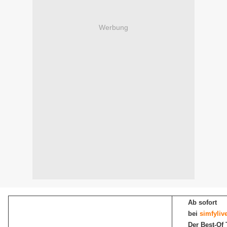
Werbung
Ab sofort
bei
simfyliv
Der Best-Of