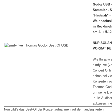
Godoj USB -
Sammler - S
"Hautnah" -
Weihnachtsk
in Reckling
am 4. + 5.12
NUR SOLA
VORRAT RE
Wie Ihr ja wi
simfy live (v
Concert Onli
schon bei vie
Konzerten v
Thomas Godo
um seine Li
in 1A-Audioqu
aufzuzeichn
Nun gibt's das Best-Of der Konzertaufnahmen auf der handsignierten