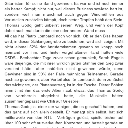
Gitarristen, für seine Band gewinnen. Es war und ist noch immer
ein harter Kampf; nicht nur, weil dieses Business sowieso hart ist,
sondern weil man manchmal auch gegen Windmühlen aus
Vorurteilen zusätzlich kämpft, doch steter Tropfen höhlt den Stein.
Thomas Godoj geht unbeirrt seinen Weg, und wenn der Kopf
dabei auch mal durch die eine oder andere Wand muss.
All das hat Pietro Lombardi noch vor sich. Ob er den Biss haben
wird, in dieser Schlangengrube zu bestehen, wird sich zeigen. Mit
nicht einmal 52% der Anruferstimmen gewann so knapp noch
niemand vor ihm, und hinter vorgehaltener Hand hatten viele
DSDS - Beobachter Tage zuvor schon gemunkelt, Sarah Engels
wäre diejenige, die mit ihrer wirklich guten Stimme den Sieg zwar
verdient hätte, aber natürlich nicht gewinnen würde, denn
Gewinner sind in 99% der Fälle männliche Teilnehmer. Gerade
noch so gewonnen, aber Vorteil also für Lombardi, denn zunächst
das wichtigste, der Plattenvertrag, ist in der Tasche. Dieter Bohlen
nimmt mit ihm das erste Album auf, etwas, das Thomas Godoj
von vornherein abgelehnt hatte, die Muskstile hätten
zusammengepasst wie Chili auf Griesbrei.
Thomas Godoj ist einer der wenigen, die es geschafft haben, und
das ganz auf sich allein gestellt. Er managt sich selbst, hat sich
mittlerweile von den RTL - Verträgen gelöst, spielte bisher auf
über 100 sehr oft ausverkauften Konzerten und bastelt gerade an