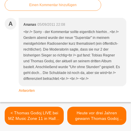
Einen Kommentar hinzufügen
A
Ananas
05/09/2011 22:08
<br /> Sorry - der Kommentar sollte eigentlich hierhin...<br />
Gestern abend wurde der neue "Superstar" in meinem
meistgehörten Radiosender kurz thematisiert (ein öffentlich-
rechtlicher). Die Moderatorin sagte, dass sie nur 2 der
bisherigen Sieger so richtig<br /> gut fand: Tobias Regner
und Thomas Godoj, der aktuell an seinem dritten Album
bastelt. Anschließend wurde "Uhr ohne Stunden" gespielt. Es
geht doch... Die Schublade ist noch da, aber sie wird<br />
differenziert betrachtet.<br /> <br /> <br />
Antworten
< Thomas Godoj LIVE bei
Heute vor drei Jahren
MZ Music Zone 11 in Halle /
gewann Thomas Godoj
Saale
DSDS - 2011 reflektieren
und gratulieren die Fans >