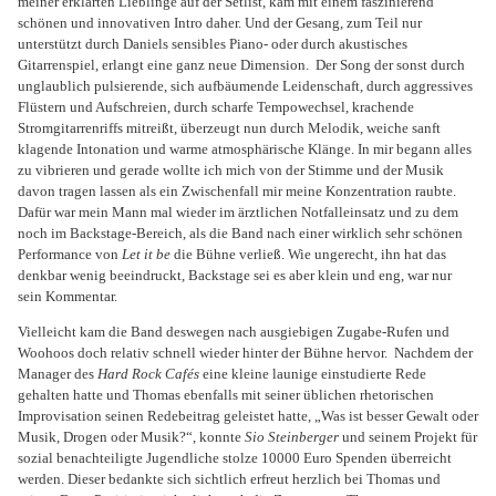
meiner erklärten Lieblinge auf der Setlist, kam mit einem faszinierend
schönen und innovativen Intro daher. Und der Gesang, zum Teil nur
unterstützt durch Daniels sensibles Piano- oder durch akustisches
Gitarrenspiel, erlangt eine ganz neue Dimension.
Der Song der sonst durch
unglaublich pulsierende, sich aufbäumende Leidenschaft, durch aggressives
Flüstern und Aufschreien, durch scharfe Tempowechsel, krachende
Stromgitarrenriffs mitreißt, überzeugt nun durch Melodik, weiche sanft
klagende Intonation und warme atmosphärische Klänge. In mir begann alles
zu vibrieren und gerade wollte ich mich von der Stimme und der Musik
davon tragen lassen als ein Zwischenfall mir meine Konzentration raubte.
Dafür war mein Mann mal wieder im ärztlichen Notfalleinsatz und zu dem
noch im Backstage-Bereich, als die Band nach einer wirklich sehr schönen
Performance von
Let it be
die Bühne verließ. Wie ungerecht, ihn hat das
denkbar wenig beeindruckt, Backstage sei es aber klein und eng, war nur
sein Kommentar.
Vielleicht kam die Band deswegen nach ausgiebigen Zugabe-Rufen und
Woohoos doch relativ schnell wieder hinter der Bühne hervor.
Nachdem der
Manager des
Hard Rock Cafés
eine kleine launige einstudierte Rede
gehalten hatte und Thomas ebenfalls mit seiner üblichen rhetorischen
Improvisation seinen Redebeitrag geleistet hatte, „Was ist besser Gewalt oder
Musik, Drogen oder Musik?“, konnte
Sio Steinberger
und seinem Projekt für
sozial benachteiligte Jugendliche stolze 10000 Euro Spenden überreicht
werden. Dieser bedankte sich sichtlich erfreut herzlich bei Thomas und