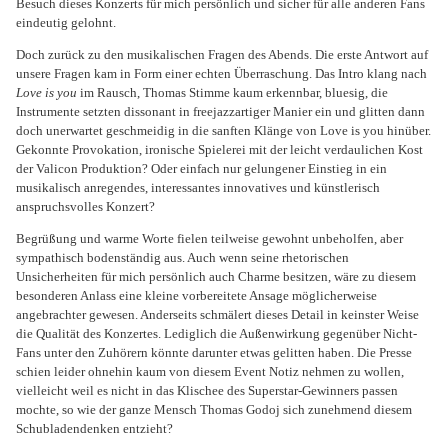
Besuch dieses Konzerts für mich persönlich und sicher für alle anderen Fans
eindeutig gelohnt.
Doch zurück zu den musikalischen Fragen des Abends. Die erste Antwort auf
unsere Fragen kam in Form einer echten Überraschung. Das Intro klang nach
Love is you
im Rausch, Thomas Stimme kaum erkennbar, bluesig, die
Instrumente setzten dissonant in freejazzartiger Manier ein und glitten dann
doch unerwartet geschmeidig in die sanften Klänge von Love is you hinüber.
Gekonnte Provokation, ironische Spielerei mit der leicht verdaulichen Kost
der Valicon Produktion? Oder einfach nur gelungener Einstieg in ein
musikalisch anregendes, interessantes innovatives und künstlerisch
anspruchsvolles Konzert?
Begrüßung und warme Worte fielen teilweise gewohnt unbeholfen, aber
sympathisch bodenständig aus. Auch wenn seine rhetorischen
Unsicherheiten für mich persönlich auch Charme besitzen, wäre zu diesem
besonderen Anlass eine kleine vorbereitete Ansage möglicherweise
angebrachter gewesen. Anderseits schmälert dieses Detail in keinster Weise
die Qualität des Konzertes. Lediglich die Außenwirkung gegenüber Nicht-
Fans unter den Zuhörern könnte darunter etwas gelitten haben. Die Presse
schien leider ohnehin kaum von diesem Event Notiz nehmen zu wollen,
vielleicht weil es nicht in das Klischee des Superstar-Gewinners passen
mochte, so wie der ganze Mensch Thomas Godoj sich zunehmend diesem
Schubladendenken entzieht?