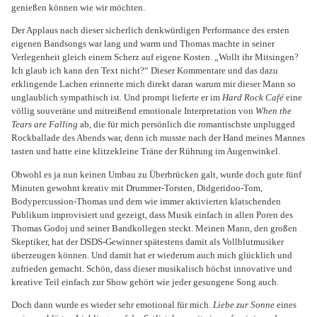
genießen können wie wir möchten.
Der Applaus nach dieser sicherlich denkwürdigen Performance des ersten
eigenen Bandsongs war lang und warm und Thomas machte in seiner
Verlegenheit gleich einem Scherz auf eigene Kosten. „Wollt ihr Mitsingen?
Ich glaub ich kann den Text nicht?“ Dieser Kommentare und das dazu
erklingende Lachen erinnerte mich direkt daran warum mir dieser Mann so
unglaublich sympathisch ist. Und prompt lieferte er im
Hard Rock Café
eine
völlig souveräne und mitreißend emotionale Interpretation von
When the
Tears
are Falling
ab, die für mich persönlich die romantischste unplugged
Rockballade des Abends war, denn ich musste nach der Hand meines Mannes
tasten und hatte eine klitzekleine Träne der Rührung im Augenwinkel.
Obwohl es ja nun keinen Umbau zu Überbrücken galt, wurde doch gute fünf
Minuten gewohnt kreativ mit Drummer-Torsten, Didgeridoo-Tom,
Bodypercussion-Thomas und dem wie immer aktivierten klatschenden
Publikum improvisiert und gezeigt, dass Musik einfach in allen Poren des
Thomas Godoj und seiner Bandkollegen steckt. Meinen Mann, den großen
Skeptiker, hat der DSDS-Gewinner spätestens damit als Vollblutmusiker
überzeugen können. Und damit hat er wiederum auch mich glücklich und
zufrieden gemacht. Schön, dass dieser musikalisch höchst innovative und
kreative Teil einfach zur Show gehört wie jeder gesungene Song auch.
Doch dann wurde es wieder sehr emotional für mich.
Liebe zur Sonne
eines