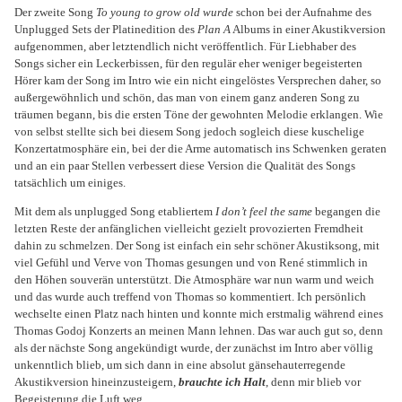
Der zweite Song
To young to grow old wurde
schon bei der Aufnahme des
Unplugged Sets der Platinedition des
Plan A
Albums in einer Akustikversion
aufgenommen, aber letztendlich nicht veröffentlich. Für Liebhaber des
Songs sicher ein Leckerbissen, für den regulär eher weniger begeisterten
Hörer kam der Song im Intro wie ein nicht eingelöstes Versprechen daher, so
außergewöhnlich und schön, das man von einem ganz anderen Song zu
träumen begann, bis die ersten Töne der gewohnten Melodie erklangen. Wie
von selbst stellte sich bei diesem Song jedoch sogleich diese kuschelige
Konzertatmosphäre ein, bei der die Arme automatisch ins Schwenken geraten
und an ein paar Stellen verbessert diese Version die Qualität des Songs
tatsächlich um einiges.
Mit dem als unplugged Song etabliertem
I don’t feel the same
begangen die
letzten Reste der anfänglichen vielleicht gezielt provozierten Fremdheit
dahin zu schmelzen. Der Song ist einfach ein sehr schöner Akustiksong, mit
viel Gefühl und Verve von Thomas gesungen und von René stimmlich in
den Höhen souverän unterstützt. Die Atmosphäre war nun warm und weich
und das wurde auch treffend von Thomas so kommentiert. Ich persönlich
wechselte einen Platz nach hinten und konnte mich erstmalig während eines
Thomas Godoj Konzerts an meinen Mann lehnen. Das war auch gut so, denn
als der nächste Song angekündigt wurde, der zunächst im Intro aber völlig
unkenntlich blieb, um sich dann in eine absolut gänsehauterregende
Akustikversion hineinzusteigern,
brauchte ich Halt
, denn mir blieb vor
Begeisterung die Luft weg.