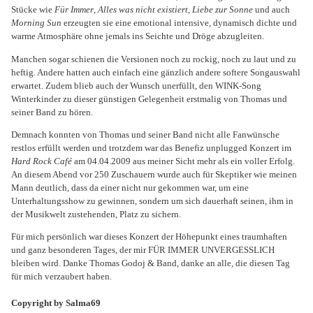
Stücke wie
Für Immer
,
Alles was nicht existiert
,
Liebe zur
Sonne
und auch
Morning Sun
erzeugten sie eine emotional intensive, dynamisch dichte und
warme Atmosphäre ohne jemals ins Seichte und Dröge abzugleiten.
Manchen sogar schienen die Versionen noch zu rockig, noch zu laut und zu
heftig. Andere hatten auch einfach eine gänzlich andere softere Songauswahl
erwartet. Zudem blieb auch der Wunsch unerfüllt, den WINK-Song
Winterkinder zu dieser günstigen Gelegenheit erstmalig von Thomas und
seiner Band zu hören.
Demnach konnten von Thomas und seiner Band nicht alle Fanwünsche
restlos erfüllt werden und trotzdem war das Benefiz unplugged Konzert im
Hard Rock Café
am 04.04.2009 aus meiner Sicht mehr als ein voller Erfolg.
An diesem Abend vor 250 Zuschauern wurde auch für Skeptiker wie meinen
Mann deutlich, dass da einer nicht nur gekommen war, um eine
Unterhaltungsshow zu gewinnen, sondern um sich dauerhaft seinen, ihm in
der Musikwelt zustehenden, Platz zu sichern.
Für mich persönlich war dieses Konzert der Höhepunkt eines traumhaften
und ganz besonderen Tages, der mir FÜR IMMER UNVERGESSLICH
bleiben wird. Danke Thomas Godoj & Band, danke an alle, die diesen Tag
für mich verzaubert haben.
Copyright by Salma69