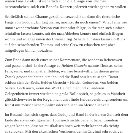
seinen Fans. Positiv ist sicherlich auch die Zusage von Thomas
hervorzuheben, solch ein Benefiz-Konzert jederzeit wieder geben zu wollen.
Schließlich seinen Charme gezielt einsetzend, kam dann die rhetorische
Frage von Godoj: „Ich frag mal so, möchtet ihr noch einen?“ Vorauf eine wie
immer wunderschöne Version von Autopilot folgte, in die man sich einfach
reinfallen lassen konnte, mit der man Abheben konnte und einfach fliegen
wohin und solange einen der Himmel trug. Schade nur, dass kaum ein Blick
auf den schwebenden Thomas und seine Crew zu erhaschen war, aber
mitgeflogen bin ich trotzdem.
Zum Ende dann noch eines seiner Kommentare, die wieder so liebenswert
und passend sind. In der Ansage zu
Helden Gesucht
nannte Thomas, seine
Fans, seine, und ihrer aller Helden, weil sie bereitwillig für diesen guten
Zweck gespendet hatten, um ihn und die Band spielen zu sehen. Damit
schloss sich der Kreis, Helden Gesucht – Helden Gefunden, von beiden
Seiten. Doch auch, wenn das Wort Helden hier und zu anderen
Gelegenheiten immer wieder eine große Rolle spielt, so geht es in Wahrheit
glücklicherweise in der Regel nicht um blinde Heldenverehrung, sondern um
Kunst mit menschlichem Anlitz oder schlicht um Menschlichkeit.
Im Resumé lässt sich sagen, dass Godoj und Band in der kurzen Zeit seit dem
Ende der ersten erfolgreichen Tour noch nichts verlernt haben, sondern
zeigen konnten, dass sie musikalisch noch weit mehr können als richtig
abzurocken. Mit den akustischen Versionen, der im Original sehr rockigen