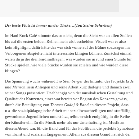
Der beste Platz ist immer an der Theke…(Ton Steine Scherben)
Im Hard Rock Café stimmte das so nicht, denn die Sicht war an allen Stellen
bis auf die ersten beiden Reihen mehr als bescheiden. Visuell war es also
kein Highlight, dafür hätte das was sich vorne auf der Bühne sozusagen im
Verborgenen abspielte nicht interessanter klingen können. Zunächst einmal
waren da ja die drei Kardinalfragen: was würden sie in rund einer Stunde für
Stücke spielen, wie viele Stücke würden sie spielen und wie würden diese
klingen?
Die Spannung wuchs während
Sio Steinberger
der Initiator des Projekts
Erde
und Mensch
, sein Anliegen und seine Arbeit kurz darlegte und danach zwei
seiner Songs präsentiert. Unabhängig von der musikalischen Gestaltung und
Qualität des Konzertes, eines war bereits vor Beginn des Konzerts gewiss,
durch die Beteiligung von
Thomas Godoj & Band
an diesem Projekt, dass
u.a. die sozialpädagogische Arbeit mit sozialbenachteiligten und straffällig
gewordenen Jugendlichen unterstützt, reihte er sich endgültig in die Reihe
der Künstler ein, für die Musik mehr
als nur Unterhaltung ist. Musik an
diesem Abend war, für die Band und für das Publikum, die perfekte Symbiose
von Kunst und sozialem Engagement. Allein aus diesem Grund hat sich der