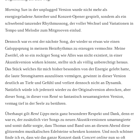
Morning Sun
in der unplugged Version wurde nicht mehr als
energiegeladene Antreiber und Konzert-Opener gespielt, sondern als ein
schwebend tanzender Rhythmussong, der voller Wechsel und Variationen in
Tempo und Melodie zum Mitgrooven einlud.
Dennoch war es erst der nächste Song, der wieder so etwas wie einen
Galoppsprung in meinem Herzrhythmus zu erzeugen vermochte
. Meine
Zweifel, ob so ein rockiger Song wie Alles was nicht existiert, in einer
Akustikversion wirken könnte, stellte sich als völlig unberechtigt heraus.
Das Stück welches für mich bisher besonders von der Energie gelebt hatte,
die laute Stromgitarren auszulösen vermögen, gewinnt in dieser Version
deutlich an Tiefe und Gefühl und verliert dennoch nicht an Dynamik.
Natürlich würde ich jederzeit wieder zu der Originalversion abrocken, aber
dieser Song, in dieser von René so fantastisch neuarrangierten Version,
vermag tief in der Seele zu berühren.
Überhaupt gilt
René Lipps
mein ganz besonderer Respekt und Dank, denn er
war es, der zusätzlich vier Songs zu neuen Akustikversionen umarrangierte
und somit dafür sorgte, dass Thomas und Band uns an diesem Abend diese
glitzernden musikalischen Edelsteine schenken konnten. Und noch schöner
finde ich es, dass wir das ganze Konzert dank
Concert online
nun so oft