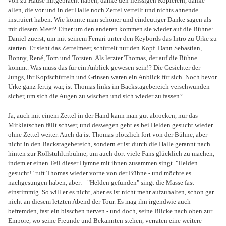
von zu Hause mitgebracht haben, danke den fleissigen Kopierern, danke
allen, die vor und in der Halle noch Zettel verteilt und nichts ahnende
instruiert haben. Wie könnte man schöner und eindeutiger Danke sagen als
mit diesem Meer? Einer um den anderen kommen sie wieder auf die Bühne:
Daniel zuerst, um mit seinem Ferrari unter den Keybords das Intro zu Urke zu
starten. Er sieht das Zettelmeer, schüttelt nur den Kopf. Dann Sebastian,
Bonny, René, Tom und Torsten. Als letzter Thomas, der auf die Bühne
kommt. Was muss das für ein Anblick gewesen sein!? Die Gesichter der
Jungs, ihr Kopfschütteln und Grinsen waren ein Anblick für sich. Noch bevor
Urke ganz fertig war, ist Thomas links im Backstagebereich verschwunden -
sicher, um sich die Augen zu wischen und sich wieder zu fassen?
Ja, auch mit einem Zettel in der Hand kann man gut abrocken, nur das
Mitklatschen fällt schwer, und deswegen geht es bei Helden gesucht wieder
ohne Zettel weiter. Auch da ist Thomas plötzlich fort von der Bühne, aber
nicht in den Backstagebereich, sondern er ist durch die Halle gerannt nach
hinten zur Rollstuhltribühne, um auch dort viele Fans glücklich zu machen,
indem er einen Teil dieser Hymne mit ihnen zusammen singt. "Helden
gesucht!" ruft Thomas wieder vorne von der Bühne - und möchte es
nachgesungen haben, aber: - "Helden gefunden" singt die Masse fast
einstimmig. So will er es nicht, aber es ist nicht mehr aufzuhalten, schon gar
nicht an diesem letzten Abend der Tour. Es mag ihn irgendwie auch
befremden, fast ein bisschen nerven - und doch, seine Blicke nach oben zur
Empore, wo seine Freunde und Bekannten stehen, verraten eine weitere