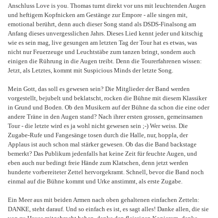
Anschluss Love is you. Thomas turnt direkt vor uns mit leuchtenden Augen
und heftigem Kopfnicken am Gestänge zur Empore - alle singen mit,
emotional berührt, denn auch dieser Song stand als DSDS-Finalsong am
Anfang dieses unvergesslichen Jahrs. Dieses Lied kennt jeder und kitschig
wie es sein mag, live gesungen am letzten Tag der Tour hat es etwas, was
nicht nur Feuerzeuge und Leuchtstäbe zum tanzen bringt, sondern auch
einigen die Rührung in die Augen treibt. Denn die Tourerfahrenen wissen:
Jetzt, als Letztes, kommt mit Suspicious Minds der letzte Song.
Mein Gott, das soll es gewesen sein? Die Mitglieder der Band werden
vorgestellt, bejubelt und beklatscht, rocken die Bühne mit diesem Klassiker
in Grund und Boden. Ob den Musikern auf der Bühne da schon die eine oder
andere Träne in den Augen stand? Nach ihrer ersten grossen, gemeinsamen
Tour - die letzte wird es ja wohl nicht gewesen sein ;-) Wer weiss. Die
Zugabe-Rufe und Fangesänge tosen durch die Halle, nur, hoppla, der
Applaus ist auch schon mal stärker gewesen. Ob das die Band backstage
bemerkt? Das Publikum jedenfalls hat keine Zeit für feuchte Augen, und
eben auch nur bedingt freie Hände zum Klatschen, denn jetzt werden
hunderte vorbereiteter Zettel hervorgekramt. Schnell, bevor die Band noch
einmal auf die Bühne kommt und Urke anstimmt, als erste Zugabe.
Ein Meer aus mit beiden Armen nach oben gehaltenen einfachen Zetteln:
DANKE, steht darauf. Und so einfach es ist, es sagt alles! Danke allen, die sie