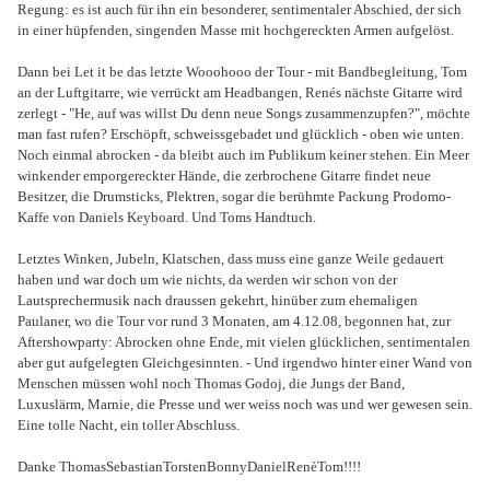
Regung: es ist auch für ihn ein besonderer, sentimentaler Abschied, der sich
in einer hüpfenden, singenden Masse mit hochgereckten Armen aufgelöst.
Dann bei Let it be das letzte Wooohooo der Tour - mit Bandbegleitung, Tom
an der Luftgitarre, wie verrückt am Headbangen, Renés nächste Gitarre wird
zerlegt - "He, auf was willst Du denn neue Songs zusammenzupfen?", möchte
man fast rufen? Erschöpft, schweissgebadet und glücklich - oben wie unten.
Noch einmal abrocken - da bleibt auch im Publikum keiner stehen. Ein Meer
winkender emporgereckter Hände, die zerbrochene Gitarre findet neue
Besitzer, die Drumsticks, Plektren, sogar die berühmte Packung Prodomo-
Kaffe von Daniels Keyboard. Und Toms Handtuch.
Letztes Winken, Jubeln, Klatschen, dass muss eine ganze Weile gedauert
haben und war doch um wie nichts, da werden wir schon von der
Lautsprechermusik nach draussen gekehrt, hinüber zum ehemaligen
Paulaner, wo die Tour vor rund 3 Monaten, am 4.12.08, begonnen hat, zur
Aftershowparty: Abrocken ohne Ende, mit vielen glücklichen, sentimentalen
aber gut aufgelegten Gleichgesinnten. - Und irgendwo hinter einer Wand von
Menschen müssen wohl noch Thomas Godoj, die Jungs der Band,
Luxuslärm, Marnie, die Presse und wer weiss noch was und wer gewesen sein.
Eine tolle Nacht, ein toller Abschluss.
Danke ThomasSebastianTorstenBonnyDanielRenèTom!!!!