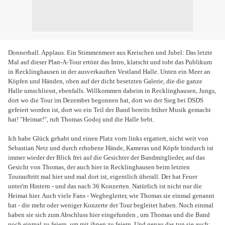
Donnerhall. Applaus. Ein Stimmenmeer aus Kreischen und Jubel: Das letzte
Mal auf dieser Plan-A-Tour ertönt das Intro, klatscht und tobt das Publikum
in Recklinghausen in der ausverkauften Vestland Halle. Unten ein Meer an
Köpfen und Händen, oben auf der dicht besetzten Galerie, die die ganze
Halle umschliesst, ebenfalls. Willkommen daheim in Recklinghausen, Jungs,
dort wo die Tour im Dezember begonnen hat, dort wo der Sieg bei DSDS
gefeiert worden ist, dort wo ein Teil der Band bereits früher Musik gemacht
hat! "Heimat!", ruft Thomas Godoj und die Halle bebt.
Ich habe Glück gehabt und einen Platz vorn links ergattert, nicht weit von
Sebastian Netz und durch erhobene Hände, Kameras und Köpfe hindurch ist
immer wieder der Blick frei auf die Gesichter der Bandmitglieder, auf das
Gesicht von Thomas, der auch hier in Recklinghausen beim letzten
Tourauftritt mal hier und mal dort ist, eigentlich überall. Der hat Feuer
unter'm Hintern - und das nach 36 Konzerten. Natürlich ist nicht nur die
Heimat hier. Auch viele Fans - Wegbegleiter, wie Thomas sie einmal genannt
hat - die mehr oder weniger Konzerte der Tour begleitet haben. Noch einmal
haben sie sich zum Abschluss hier eingefunden , um Thomas und die Band
noch einmal zu feiern, um mit ihnen zu feiern. Und genau das tun sie auch: