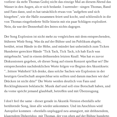
vorliest- da steht Thomas Godoj nicht das einzige Mal an diesem Abend das
Wasser in den Augen, als er sich bedankt. I surrender - singen Thomas, Band
und Fans dann, und es hat tatsächlich etwas von "aufgeben und sich
hingeben", wie die Halle zusammen feiert und kocht, und schliesslich in die
von Thomas eingeforderte Stille hinein mit ein paar Schlägen explodiert.
Nein, da war der Donnerhall des Intros nichts dagegen.
Der Song Explosion ist nicht mehr zu vergleichen mit dem entsprechenden,
früheren Wink-Song. Was da auf der Bühne und im Publikum abgeht,
berührt, reisst Hände in die Höhe, und mündet fast unheimlich zum Ticken
Hunderter gereckter Hände "Tick Tack, Tick Tack, ich hab Euch was
mitgebracht."und in einem dröhnenden letzten Knall. Was hat es zuvor
Diskussionen gegeben, ob dieser Song auf einem Konzert spielbar sei! Die
entsprechenden nachdenklichen Worte folgen vor Beginn des Akustiksets:
"...bittere Wahrheit! Ich denke, dass solche Sachen wie Explosion in der
heutigen Gesellschaft ansprechbar sein sollten und darum machen wir das!
Drücken ist nicht drin!" Die Worte werden deutlich von Fans und
Recklinghäusern beklatscht. Musik darf und soll eine Botschaft haben, und
da vorne spricht jemand glaubhaft, betroffen und mit Überzeugung.
I don't feel the same - dieser gerade in Akustik-Version ebenfalls sehr
berührende Song, lässt alle wieder ankommen. Und im Anschluss wird
Autopilot kommen - ebenfalls unplugged neu arrangiert, mit dröhnendem,
klagendem Didgeridoo, mit Thomas, der von oben auf der Bühne hunderte,