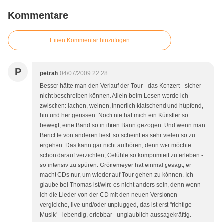
Kommentare
Einen Kommentar hinzufügen
P
petrah
04/07/2009 22:28
Besser hätte man den Verlauf der Tour - das Konzert - sicher
nicht beschreiben können. Allein beim Lesen werde ich
zwischen: lachen, weinen, innerlich klatschend und hüpfend,
hin und her gerissen. Noch nie hat mich ein Künstler so
bewegt, eine Band so in ihren Bann gezogen. Und wenn man
Berichte von anderen liest, so scheint es sehr vielen so zu
ergehen. Das kann gar nicht aufhören, denn wer möchte
schon darauf verzichten, Gefühle so komprimiert zu erleben -
so intensiv zu spüren. Grönemeyer hat einmal gesagt, er
macht CDs nur, um wieder auf Tour gehen zu können. Ich
glaube bei Thomas ist/wird es nicht anders sein, denn wenn
ich die Lieder von der CD mit den neuen Versionen
vergleiche, live und/oder unplugged, das ist erst "richtige
Musik" - lebendig, erlebbar - unglaublich aussagekräftig.