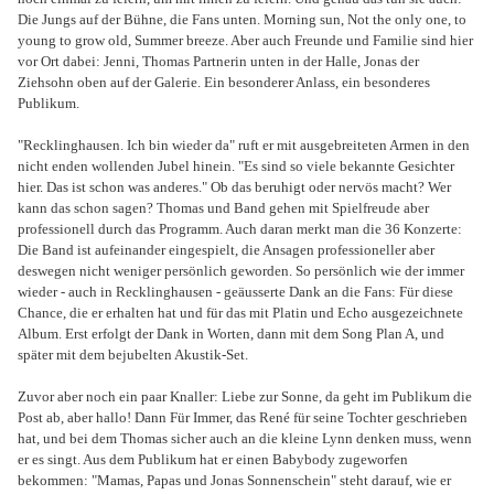
Die Jungs auf der Bühne, die Fans unten. Morning sun, Not the only one, to
young to grow old, Summer breeze. Aber auch Freunde und Familie sind hier
vor Ort dabei: Jenni, Thomas Partnerin unten in der Halle, Jonas der
Ziehsohn oben auf der Galerie. Ein besonderer Anlass, ein besonderes
Publikum.
"Recklinghausen. Ich bin wieder da" ruft er mit ausgebreiteten Armen in den
nicht enden wollenden Jubel hinein. "Es sind so viele bekannte Gesichter
hier. Das ist schon was anderes." Ob das beruhigt oder nervös macht? Wer
kann das schon sagen? Thomas und Band gehen mit Spielfreude aber
professionell durch das Programm. Auch daran merkt man die 36 Konzerte:
Die Band ist aufeinander eingespielt, die Ansagen professioneller aber
deswegen nicht weniger persönlich geworden. So persönlich wie der immer
wieder - auch in Recklinghausen - geäusserte Dank an die Fans: Für diese
Chance, die er erhalten hat und für das mit Platin und Echo ausgezeichnete
Album. Erst erfolgt der Dank in Worten, dann mit dem Song Plan A, und
später mit dem bejubelten Akustik-Set.
Zuvor aber noch ein paar Knaller: Liebe zur Sonne, da geht im Publikum die
Post ab, aber hallo! Dann Für Immer, das René für seine Tochter geschrieben
hat, und bei dem Thomas sicher auch an die kleine Lynn denken muss, wenn
er es singt. Aus dem Publikum hat er einen Babybody zugeworfen
bekommen: "Mamas, Papas und Jonas Sonnenschein" steht darauf, wie er