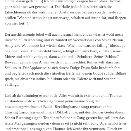
einmal daran gedacht ;-) Ich habe mir übrigens sagen lassen, dass Thomas
ganz schön schwer gewesen ist. Die Halle jedenfalls scheint sich die
Erleichterung ob des verhinderten Absturzes des Sängers von der Seele zu
brüllen "Wir sind schon längst unterwegs, schalten auf Autopilot, und fliegen
von hier fort!!!"
Der anschliessende Jubel will auch diesmal nicht enden - das ist wohl noch
immer die Erleichterung und verhindert im Wechselspiel von Seven Nation
Army und Wooohooo fast wieder, dass "When the tears are falling" übehaupt
beginnen kann. Thomas steht vorne, schlägt sich aufs Herz, zupft an seiner
Mütze und strahlt verlegen, dann zuckt er die Schultern. Seine "Schluss"-
Bewegungen mit den Armen werden nicht beachtet. Keiner will, dass hier
Schluss ist. Der Applaus setzt sich durchs Didge-Drum-Solo hindurch fort
und begleitet auch noch die virtuellen Bälle, mit denen Godoj auf der Bühne
spielt, sie abwechselndins Publikum oder die Galerie wirft und wieder
auffängt.
Und ab da kulminiert es nur noch: Alles was nicht existiert, der im Tourbus
entstandene erste wirklich eigene und gemeinsame Song der
zusammengewachsenen Band - Recklinghausen singt textsicher mit.
Chasing Cars, diese emotionale DSDS-Hymne, mit der Thomas Godoj diesen
Schritt Richtung eigene Tour unaufhaltbar in Gang gesetzt hat, soll jetzt das
letzte Mal gesungen werden - denn es sei ja nicht sein Song. Aber schön ist er
und emotional, gesungen von Thomas. Ich werde ihn vermissen. Gleich im