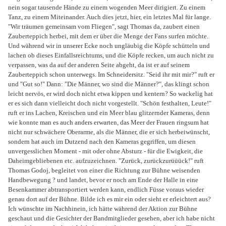
nein sogar tausende Hände zu einem wogenden Meer dirigiert. Zu einem
Tanz, zu einem Miteinander. Auch dies jetzt, hier, ein letztes Mal für lange.
"Wir träumen gemeinsam vom Fliegen", sagt Thomas da, zaubert einen
Zauberteppich herbei, mit dem er über die Menge der Fans surfen möchte.
Und während wir in unserer Ecke noch ungläubig die Köpfe schütteln und
lachen ob dieses Einfallsreichtums, und die Köpfe recken, um auch nicht zu
verpassen, was da auf der anderen Seite abgeht, da ist er auf seinem
Zauberteppich schon unterwegs. Im Schneidersitz. "Seid ihr mit mir?" ruft er
und "Gut so!" Dann: "Die Männer, wo sind die Männer?", das klingt schon
leicht nervös, er wird doch nicht etwa kippen und kentern? So wackelig hat
er es sich dann vielleicht doch nicht vorgestellt. "Schön festhalten, Leute!"
ruft er ins Lachen, Kreischen und ein Meer blau glitzernder Kameras, denn
wie konnte man es auch anders erwarten, das Meer der Frauen ringsum hat
nicht nur schwächere Oberarme, als die Männer, die er sich herbeiwünscht,
sondern hat auch im Dutzend nach den Kameras gegriffen, um diesen
unvergesslichen Moment - mit oder ohne Absturz - für die Ewigkeit, die
Daheimgebliebenen etc. aufzuzeichnen. "Zurück, zurückzurüüück!" ruft
Thomas Godoj, begleitet von einer die Richtung zur Bühne weisenden
Handbewegung ? und landet, bevor er noch am Ende der Halle in eine
Besenkammer abtransportiert werden kann, endlich Füsse voraus wieder
genau dort auf der Bühne. Bilde ich es mir ein oder sieht er erleichtert aus?
Ich wünschte im Nachhinein, ich hätte während der Aktion zur Bühne
geschaut und die Gesichter der Bandmitglieder gesehen, aber ich habe nicht