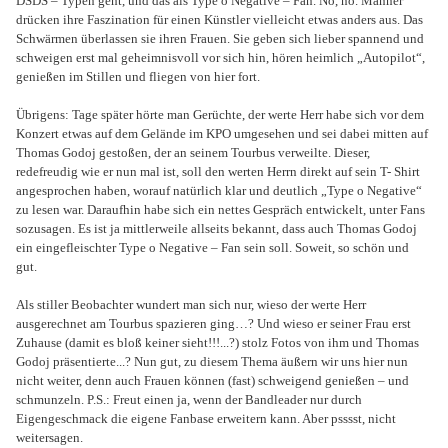
DSDS – Typen geht, und das als Type o Negative – Fan. Nö, nö. Männer
drücken ihre Faszination für einen Künstler vielleicht etwas anders aus. Das
Schwärmen überlassen sie ihren Frauen. Sie geben sich lieber spannend und
schweigen erst mal geheimnisvoll vor sich hin, hören heimlich „Autopilot“,
genießen im Stillen und fliegen von hier fort.
Übrigens: Tage später hörte man Gerüchte, der werte Herr habe sich vor dem
Konzert etwas auf dem Gelände im KPO umgesehen und sei dabei mitten auf
Thomas Godoj gestoßen, der an seinem Tourbus verweilte. Dieser,
redefreudig wie er nun mal ist, soll den werten Herrn direkt auf sein T- Shirt
angesprochen haben, worauf natürlich klar und deutlich „Type o Negative“
zu lesen war. Daraufhin habe sich ein nettes Gespräch entwickelt, unter Fans
sozusagen. Es ist ja mittlerweile allseits bekannt, dass auch Thomas Godoj
ein eingefleischter Type o Negative – Fan sein soll. Soweit, so schön und
gut.
Als stiller Beobachter wundert man sich nur, wieso der werte Herr
ausgerechnet am Tourbus spazieren ging…? Und wieso er seiner Frau erst
Zuhause (damit es bloß keiner sieht!!!...?) stolz Fotos von ihm und Thomas
Godoj präsentierte...? Nun gut, zu diesem Thema äußern wir uns hier nun
nicht weiter, denn auch Frauen können (fast) schweigend genießen – und
schmunzeln. P.S.: Freut einen ja, wenn der Bandleader nur durch
Eigengeschmack die eigene Fanbase erweitern kann. Aber psssst, nicht
weitersagen.