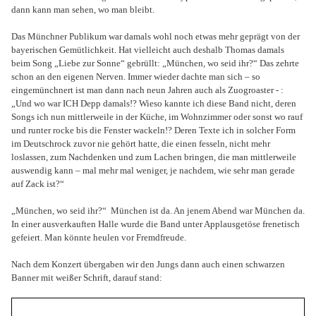
dann kann man sehen, wo man bleibt.
Das Münchner Publikum war damals wohl noch etwas mehr geprägt von der
bayerischen Gemütlichkeit. Hat vielleicht auch deshalb Thomas damals
beim Song „Liebe zur Sonne“ gebrüllt: „München, wo seid ihr?“ Das zehrte
schon an den eigenen Nerven. Immer wieder dachte man sich – so
eingemünchnert ist man dann nach neun Jahren auch als Zuogroaster - :
„Und wo war ICH Depp damals!? Wieso kannte ich diese Band nicht, deren
Songs ich nun mittlerweile in der Küche, im Wohnzimmer oder sonst wo rauf
und runter rocke bis die Fenster wackeln!? Deren Texte ich in solcher Form
im Deutschrock zuvor nie gehört hatte, die einen fesseln, nicht mehr
loslassen, zum Nachdenken und zum Lachen bringen, die man mittlerweile
auswendig kann – mal mehr mal weniger, je nachdem, wie sehr man gerade
auf Zack ist?“
„München, wo seid ihr?“
München ist da. An jenem Abend war München da.
In einer ausverkauften Halle wurde die Band unter Applausgetöse frenetisch
gefeiert. Man könnte heulen vor Fremdfreude.
Nach dem Konzert übergaben wir den Jungs dann auch einen schwarzen
Banner mit weißer Schrift, darauf stand: