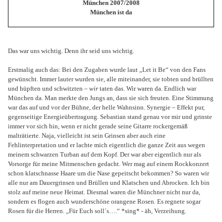
München 2007/2008
München ist da
Das war uns wichtig. Denn ihr seid uns wichtig.
Erstmalig auch das: Bei den Zugaben wurde laut „Let it Be“ von den Fans
gewünscht. Immer lauter wurden sie, alle miteinander, sie tobten und brüllten
und hüpften und schwitzten –
wir
taten das. Wir waren da. Endlich war
München da. Man merkte den Jungs an, dass sie sich freuten. Eine Stimmung
war das auf und vor der Bühne, der helle Wahnsinn. Synergie – Effekt pur,
gegenseitige Energieübertragung. Sebastian stand genau vor mir und grinste
immer vor sich hin, wenn er nicht gerade seine Gitarre rockergemäß
malträtierte. Naja, vielleicht ist sein Grinsen aber auch eine
Fehlinterpretation und er lachte mich eigentlich die ganze Zeit aus wegen
meinem schwarzen Turban auf dem Kopf. Der war aber eigentlich nur als
Vorsorge für meine Mitmenschen gedacht. Wer mag auf einem Rockkonzert
schon klatschnasse Haare um die Nase gepeitscht bekommen? So waren wir
alle nur am Dauergrinsen und Brüllen und Klatschen und Abrocken. Ich bin
stolz auf meine neue Heimat. Diesmal waren die Münchner nicht nur da,
sondern es flogen auch wunderschöne orangene Rosen. Es regnete sogar
Rosen für die Herren. „Für Euch soll´s….“ *sing* - äh, Verzeihung.