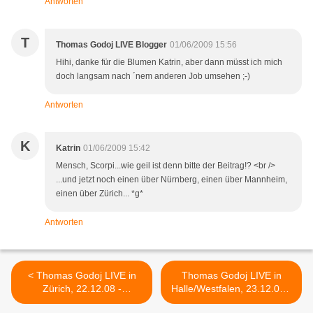
Antworten
T
Thomas Godoj LIVE Blogger
01/06/2009 15:56
Hihi, danke für die Blumen Katrin, aber dann müsst ich mich
doch langsam nach ´nem anderen Job umsehen ;-)
Antworten
K
Katrin
01/06/2009 15:42
Mensch, Scorpi...wie geil ist denn bitte der Beitrag!? <br />
...und jetzt noch einen über Nürnberg, einen über Mannheim,
einen über Zürich... *g*
Antworten
< Thomas Godoj LIVE in
Thomas Godoj LIVE in
Zürich, 22.12.08 -
Halle/Westfalen, 23.12.08 -
Videolinks
Ansichten eines Fans >