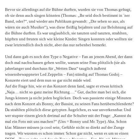
Bevor sie allerdings auf die Bühne durften, wurden sie von Thomas gefragt,
ob sie denn auch singen könnten (Thomas: „Ihr seid doch bestimmt in ´ner
Band, oder?“, und wieder ans Publikum gewandt: „Die sehen so aus, als
wären sie auch Musiker“), was diese fleißig bejahten und zur Belohnung auf
die Bühne durften. Es war unglaublich, sie tanzten und tanzten, strahlten,
hüpften und freuten sich wie kleine Kinder. Singen konnten oder wollten sie
zwar letztendlich doch nicht, aber das nur nebenbei bemerkt.
Und dann gab es noch den Type o Negative – Fan an jenem Abend, der dann
doch mal nachschauen gehen wollte, warum seine Frau plötzlich (sie als
jahrelanger und durchaus für „Wetten Dass“ tauglich äußerst
wissensbewappneter Led Zeppelin – Fan) ständig auf Thomas Godoj –
Konzerte eiert und dem nun so gar nicht müde wird.
Auf die Frage hin, wie er das Konzert denn fand, sagte er etwas kritisch
„Naja… nicht so ganz meine Richtung….“ Gut, dachte man bei sich, die
Jungs können ja nicht jeden beglücken. Doch was passierte einige Minuten
nach dem Konzert als Bonny, der Bassist, zu seinen Fans herüberschlenderte?
Da strahlten plötzlich diese getypten Äugelchen, es war unverkennbar. Und
wer stupste einem gleich dreimal auf die Schulter mit der Frage: „Kannst du
mal ein Foto mit uns machen?“ (Uns = Bonny und Mr. Type). Aha. Schon
klar. Männer müssen ja cool sein; Gefühle nicht so direkt auf der Zunge
tragen. Wir wussten es schon immer. Schon gar nicht, wenn es um so einen