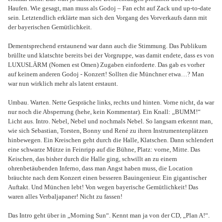
Haufen. Wie gesagt, man muss als Godoj – Fan echt auf Zack und up-to-date
sein. Letztendlich erklärte man sich den Vorgang des Vorverkaufs dann mit
der bayerischen Gemütlichkeit.
Dementsprechend erstaunend war dann auch die Stimmung. Das Publikum
brüllte und klatschte bereits bei der Vorgruppe, was damit endete, dass es von
LUXUSLÄRM (Nomen est Omen) Zugaben einforderte. Das gab es vorher
auf keinem anderen Godoj - Konzert! Sollten die Münchner etwa…? Man
war nun wirklich mehr als latent erstaunt.
Umbau. Warten. Nette Gespräche links, rechts und hinten. Vorne nicht, da war
nur noch die Absperrung (hehe, kein Kommentar). Ein Knall: „BUMM!“
Licht aus. Intro. Nebel, Nebel und nochmals Nebel. So langsam erkennt man,
wie sich Sebastian, Torsten, Bonny und René zu ihren Instrumentenplätzen
hinbewegen. Ein Kreischen geht durch die Halle, Klatschen. Dann schlendert
eine schwarze Mütze in Feinripp auf die Bühne, Platz: vorne, Mitte. Das
Keischen, das bisher durch die Halle ging, schwillt an zu einem
ohrenbetäubenden Inferno, dass man Angst haben muss, die Location
bräuchte nach dem Konzert einen besseren Bauingenieur. Ein gigantischer
Auftakt. Und München lebt! Von wegen bayerische Gemütlichkeit! Das
waren alles Verbaljapaner! Nicht zu fassen!
Das Intro geht über in „Morning Sun“. Kennt man ja von der CD, „Plan A!“.