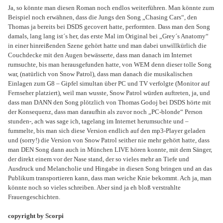
Ja, so könnte man diesen Roman noch endlos weiterführen. Man könnte zum
Beispiel noch erwähnen, dass die Jungs den Song „Chasing Cars“, den
Thomas ja bereits bei DSDS gecovert hatte, performten. Dass man den Song
damals, lang lang ist´s her, das erste Mal im Original bei „Grey´s Anatomy“
in einer hinreißenden Szene gehört hatte und man dabei unwillkürlich die
Couchdecke mit den Augen bewässerte, dass man danach im Internet
rumsuchte, bis man herausgefunden hatte, von WEM denn dieser tolle Song
war, (natürlich von Snow Patrol), dass man danach die musikalischen
Einlagen zum G8 – Gipfel simultan über PC und TV verfolgte (Monitor auf
Fernseher platziert), weil man wusste, Snow Patrol würden auftreten, ja, und
dass man DANN den Song plötzlich von Thomas Godoj bei DSDS hörte mit
der Konsequenz, dass man daraufhin als zuvor noch „PC-blonde“ Person
stunden-, ach was sage ich, tagelang im Internet herumsuchte und –
fummelte, bis man sich diese Version endlich auf den mp3-Player geladen
und (sorry!) die Version von Snow Patrol seither nie mehr gehört hatte, dass
man DEN Song dann auch in München LIVE hören konnte, mit dem Sänger,
der direkt einem vor der Nase stand, der so vieles mehr an Tiefe und
Ausdruck und Melancholie und Hingabe in diesen Song bringen und an das
Publikum transportieren kann, dass man weiche Knie bekommt. Ach ja, man
könnte noch so vieles schreiben. Aber sind ja eh bloß verstrahlte
Frauengeschichten.
copyright by Scorpi