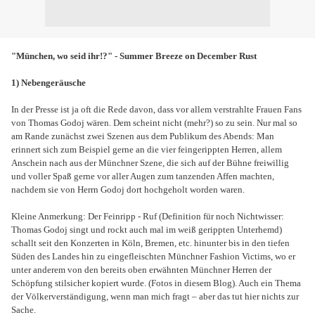
"München, wo seid ihr!?" - Summer Breeze on December Rust
1) Nebengeräusche
In der Presse ist ja oft die Rede davon, dass vor allem verstrahlte Frauen Fans
von Thomas Godoj wären. Dem scheint nicht (mehr?) so zu sein. Nur mal so
am Rande zunächst zwei Szenen aus dem Publikum des Abends: Man
erinnert sich zum Beispiel gerne an die vier feingerippten Herren, allem
Anschein nach aus der Münchner Szene, die sich auf der Bühne freiwillig
und voller Spaß gerne vor aller Augen zum tanzenden Affen machten,
nachdem sie von Herrn Godoj dort hochgeholt worden waren.
Kleine Anmerkung: Der Feinripp - Ruf (Definition für noch Nichtwisser:
Thomas Godoj singt und rockt auch mal im weiß gerippten Unterhemd)
schallt seit den Konzerten in Köln, Bremen, etc. hinunter bis in den tiefen
Süden des Landes hin zu eingefleischten Münchner Fashion Victims, wo er
unter anderem von den bereits oben erwähnten Münchner Herren der
Schöpfung stilsicher kopiert wurde. (Fotos in diesem Blog). Auch ein Thema
der Völkerverständigung, wenn man mich fragt – aber das tut hier nichts zur
Sache.