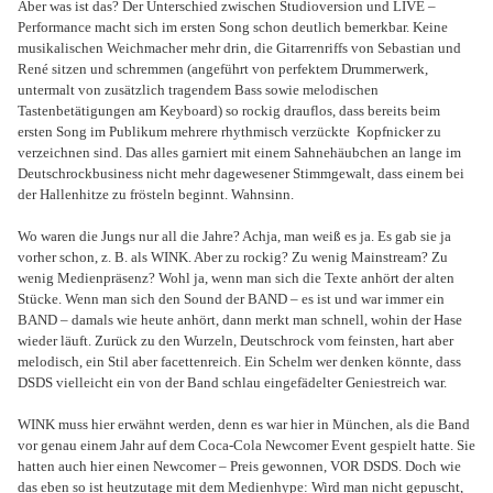
Aber was ist das? Der Unterschied zwischen Studioversion und LIVE –
Performance macht sich im ersten Song schon deutlich bemerkbar. Keine
musikalischen Weichmacher mehr drin, die Gitarrenriffs von Sebastian und
René sitzen und schremmen (angeführt von perfektem Drummerwerk,
untermalt von zusätzlich tragendem Bass sowie melodischen
Tastenbetätigungen am Keyboard) so rockig drauflos, dass bereits beim
ersten Song im Publikum mehrere rhythmisch verzückte
Kopfnicker zu
verzeichnen sind. Das alles garniert mit einem Sahnehäubchen an lange im
Deutschrockbusiness nicht mehr dagewesener Stimmgewalt, dass einem bei
der Hallenhitze zu frösteln beginnt. Wahnsinn.
Wo waren die Jungs nur all die Jahre? Achja, man weiß es ja. Es gab sie ja
vorher schon, z. B. als WINK. Aber zu rockig? Zu wenig Mainstream? Zu
wenig Medienpräsenz? Wohl ja, wenn man sich die Texte anhört der alten
Stücke. Wenn man sich den Sound der BAND – es ist und war immer ein
BAND – damals wie heute anhört, dann merkt man schnell, wohin der Hase
wieder läuft. Zurück zu den Wurzeln, Deutschrock vom feinsten, hart aber
melodisch, ein Stil aber facettenreich. Ein Schelm wer denken könnte, dass
DSDS vielleicht ein von der Band schlau eingefädelter Geniestreich war.
WINK muss hier erwähnt werden, denn es war hier in München, als die Band
vor genau einem Jahr auf dem Coca-Cola Newcomer Event gespielt hatte. Sie
hatten auch hier einen Newcomer – Preis gewonnen, VOR DSDS. Doch wie
das eben so ist heutzutage mit dem Medienhype: Wird man nicht gepuscht,