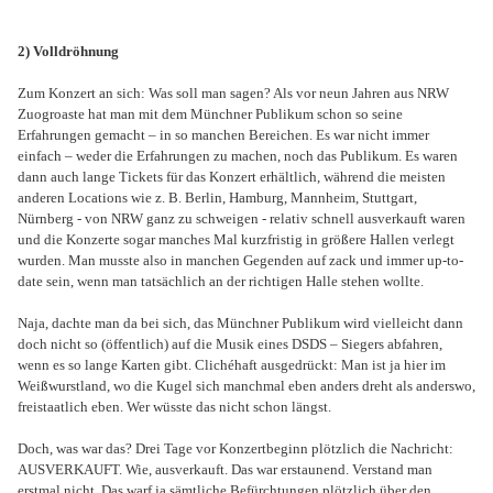
2) Volldröhnung
Zum Konzert an sich: Was soll man sagen? Als vor neun Jahren aus NRW
Zuogroaste hat man mit dem Münchner Publikum schon so seine
Erfahrungen gemacht – in so manchen Bereichen. Es war nicht immer
einfach – weder die Erfahrungen zu machen, noch das Publikum. Es waren
dann auch lange Tickets für das Konzert erhältlich, während die meisten
anderen Locations wie z. B. Berlin, Hamburg, Mannheim, Stuttgart,
Nürnberg - von NRW ganz zu schweigen - relativ schnell ausverkauft waren
und die Konzerte sogar manches Mal kurzfristig in größere Hallen verlegt
wurden. Man musste also in manchen Gegenden auf zack und immer up-to-
date sein, wenn man tatsächlich an der richtigen Halle stehen wollte.
Naja, dachte man da bei sich, das Münchner Publikum wird vielleicht dann
doch nicht so (öffentlich) auf die Musik eines DSDS – Siegers abfahren,
wenn es so lange Karten gibt. Clichéhaft ausgedrückt: Man ist ja hier im
Weißwurstland, wo die Kugel sich manchmal eben anders dreht als anderswo,
freistaatlich eben. Wer wüsste das nicht schon längst.
Doch, was war das? Drei Tage vor Konzertbeginn plötzlich die Nachricht:
AUSVERKAUFT. Wie, ausverkauft. Das war erstaunend. Verstand man
erstmal nicht. Das warf ja sämtliche Befürchtungen plötzlich über den