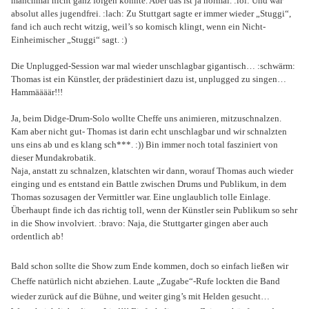
manchmal nicht ganz folgen konnte. Aber das ist ja normal. :lol: Und war
absolut alles jugendfrei. :lach: Zu Stuttgart sagte er immer wieder „Stuggi“,
fand ich auch recht witzig, weil’s so komisch klingt, wenn ein Nicht-
Einheimischer „Stuggi“ sagt. :)
Die Unplugged-Session war mal wieder unschlagbar gigantisch… :schwärm:
Thomas ist ein Künstler, der prädestiniert dazu ist, unplugged zu singen…
Hammäääär!!!
Ja, beim Didge-Drum-Solo wollte Cheffe uns animieren, mitzuschnalzen.
Kam aber nicht gut- Thomas ist darin echt unschlagbar und wir schnalzten
uns eins ab und es klang sch***. :)) Bin immer noch total fasziniert von
dieser Mundakrobatik.
Naja, anstatt zu schnalzen, klatschten wir dann, worauf Thomas auch wieder
einging und es entstand ein Battle zwischen Drums und Publikum, in dem
Thomas sozusagen der Vermittler war. Eine unglaublich tolle Einlage.
Überhaupt finde ich das richtig toll, wenn der Künstler sein Publikum so sehr
in die Show involviert. :bravo: Naja, die Stuttgarter gingen aber auch
ordentlich ab!
Bald schon sollte die Show zum Ende kommen, doch so einfach ließen wir
Cheffe natürlich nicht abziehen. Laute „Zugabe“-Rufe lockten die Band
wieder zurück auf die Bühne, und weiter ging’s mit Helden gesucht…