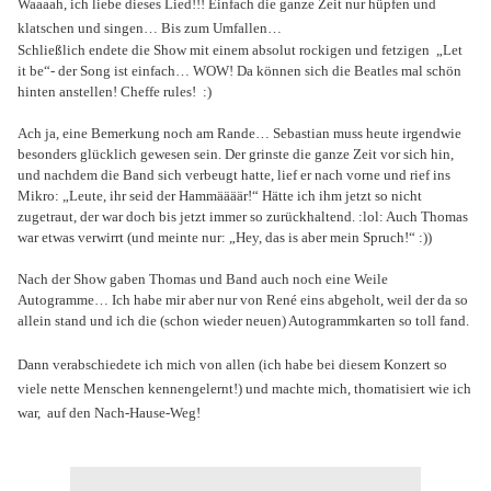
Waaaah, ich liebe dieses Lied!!! Einfach die ganze Zeit nur hüpfen und
klatschen und singen… Bis zum Umfallen…
Schließlich endete die Show mit einem absolut rockigen und fetzigen
„Let
it be“- der Song ist einfach… WOW! Da können sich die Beatles mal schön
hinten anstellen! Cheffe rules!
:)
Ach ja, eine Bemerkung noch am Rande… Sebastian muss heute irgendwie
besonders glücklich gewesen sein. Der grinste die ganze Zeit vor sich hin,
und nachdem die Band sich verbeugt hatte, lief er nach vorne und rief ins
Mikro: „Leute, ihr seid der Hammäääär!“ Hätte ich ihm jetzt so nicht
zugetraut, der war doch bis jetzt immer so zurückhaltend. :lol: Auch Thomas
war etwas verwirrt (und meinte nur: „Hey, das is aber mein Spruch!“ :))
Nach der Show gaben Thomas und Band auch noch eine Weile
Autogramme… Ich habe mir aber nur von René eins abgeholt, weil der da so
allein stand und ich die (schon wieder neuen) Autogrammkarten so toll fand.
Dann verabschiedete ich mich von allen (ich habe bei diesem Konzert so
viele nette Menschen kennengelernt!) und machte mich, thomatisiert wie ich
war,
auf den Nach-Hause-Weg!