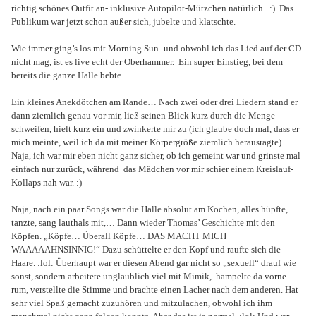
richtig schönes Outfit an- inklusive Autopilot-Mützchen natürlich.
:)
Das
Publikum war jetzt schon außer sich, jubelte und klatschte.
Wie immer ging’s los mit Morning Sun- und obwohl ich das Lied auf der CD
nicht mag, ist es live echt der Oberhammer.
Ein super Einstieg, bei dem
bereits die ganze Halle bebte.
Ein kleines Anekdötchen am Rande… Nach zwei oder drei Liedern stand er
dann ziemlich genau vor mir, ließ seinen Blick kurz durch die Menge
schweifen, hielt kurz ein und zwinkerte mir zu (ich glaube doch mal, dass er
mich meinte, weil ich da mit meiner Körpergröße ziemlich herausragte).
Naja, ich war mir eben nicht ganz sicher, ob ich gemeint war und grinste mal
einfach nur zurück, während
das Mädchen vor mir schier einem Kreislauf-
Kollaps nah war. :)
Naja, nach ein paar Songs war die Halle absolut am Kochen, alles hüpfte,
tanzte, sang lauthals mit,… Dann wieder Thomas’ Geschichte mit den
Köpfen. „Köpfe… Überall Köpfe… DAS MACHT MICH
WAAAAAHNSINNIG!“ Dazu schüttelte er den Kopf und raufte sich die
Haare. :lol: Überhaupt war er diesen Abend gar nicht so „sexuell“ drauf wie
sonst, sondern arbeitete unglaublich viel mit Mimik,
hampelte da vorne
rum, verstellte die Stimme und brachte einen Lacher nach dem anderen. Hat
sehr viel Spaß gemacht zuzuhören und mitzulachen, obwohl ich ihm