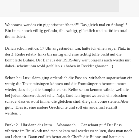
Wooooow, war das ein gigantischer Abend!!! Das gleich mal zu Anfang!!!
Bin immer noch völlig geflasht, überwätigt, glücklich und natürlich total
thomatisiert.
Da ich schon seit ca. 17 Uhr angestanden war, hatte ich einen super Platz in
der 3. Reihe relativ links bis mittig und eine richtig tolle Sicht auf die
komplette Bühne. Der Bär aus der DSDS-Jury war übrigens auch wieder mit
dabei- scheint ihm wohl gefallen zu haben in Recklinghausen. :)
Schon bei Luxuslärm ging ordentlich die Post ab- wir haben sogar schon ein
wenig die Texte mitsingen können und die Frontsängerin betonte immer
wieder, dass sie ja die komplette erste Reihe schon kennen würde, weil die
bei jedem Konzert dabei sei… Naja, fand ich irgendwo auch ein bisschen
schade, dass es wohl immer die gleichen sind, die ganz vorne stehen. Aber
gut… Dies ist eine andere Geschichte und soll ein andermal erzählt
werden…
Punkt 21 Uhr dann das Intro… Waaaaaaah… Gänsehaut pur! Der Bass
vibrierte im Brustkorb und man bekam mal wieder zu spüren, dass man noch
am Leben ist. Dann endlich betrat auch Cheffe die Bühne und hatte ein