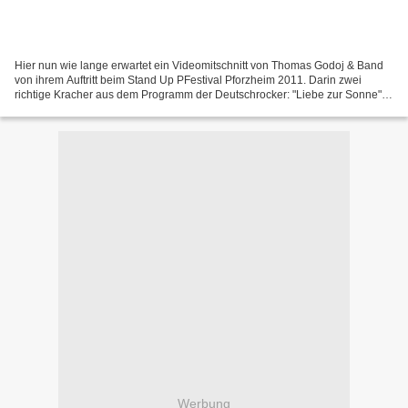
Hier nun wie lange erwartet ein Videomitschnitt von Thomas Godoj & Band
von ihrem Auftritt beim Stand Up PFestival Pforzheim 2011. Darin zwei
richtige Kracher aus dem Programm der Deutschrocker: "Liebe zur Sonne",
ein Song aus WiNK - Zeiten, und der neue...
Werbung